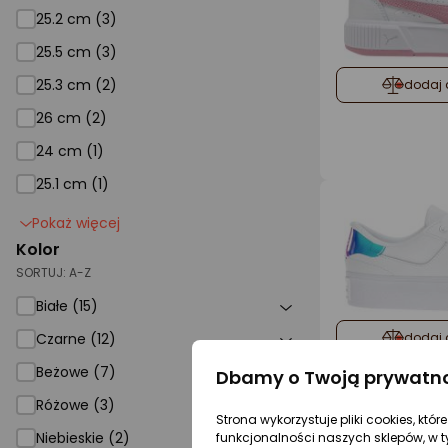
25.2 cm (3)
25.5 cm (3)
25.3 cm (2)
dodaj 
26 cm (2)
24 cm (1)
25.1 cm (1)
Pokaż więcej
Kolor
SORTUJ:
A-Z
Białe (15)
dodaj 
Czarne (12)
Beżowe (7)
Dbamy o Twoją prywatn
Różowe (3)
Strona wykorzystuje pliki cookies, któ
Niebieskie (2)
funkcjonalności naszych sklepów, w t