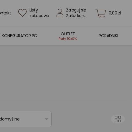
Listy
Zaloguj się
ontakt
0,00 zł
zakupowe
Załóż konto
OUTLET
KONFIGURATOR PC
PORADNIKI
Raty 10x0%
 domyślne