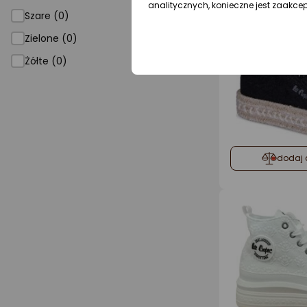
analitycznych, konieczne jest zaakce
Szare (0)
Zielone (0)
Żółte (0)
dodaj 