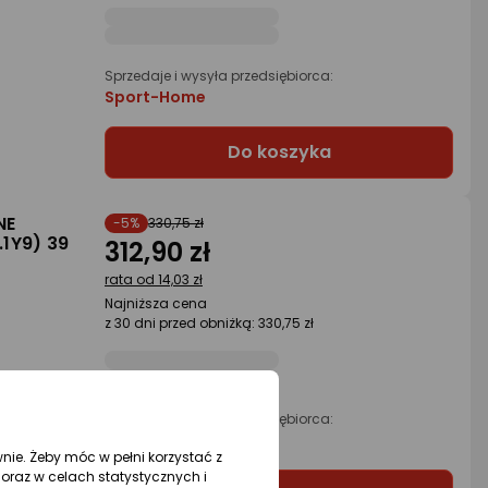
Sprzedaje i wysyła przedsiębiorca:
Sport-Home
Do koszyka
NE
-5%
330,75 zł
1Y9) 39
312,90 zł
rata od 14,03 zł
Najniższa cena
z 30 dni przed obniżką: 330,75 zł
Sprzedaje i wysyła przedsiębiorca:
Woliniusz
wnie. Żeby móc w pełni korzystać z
oraz w celach statystycznych i