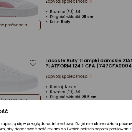
Zapytaj społeczności
Rozmiar [EU]:
39
Długość wkładki:
25 cm
Kolor:
Biały
do porównania
Lacoste Buty trampki damskie ZIA
PLATFORM 124 1 CFA (747CFA0004.
Zapytaj społeczności
Rodzaj:
Niskie
Rozmiar [EU]:
39
Długość wkładki:
25.5 cm
do porównania
Kolor:
Biały
ość
re zapisują się w przeglądarce internetowej. Dzięki nim strona działa popra
ym, aby dopasować treść reklam do Twoich potrzeb poprzez profilowanie 