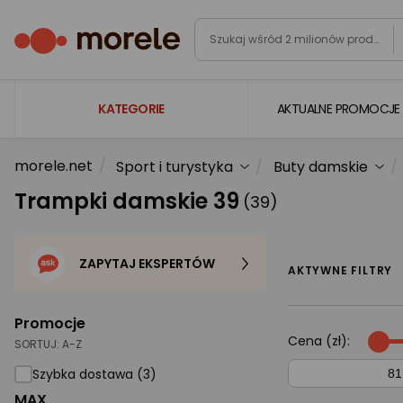
KATEGORIE
AKTUALNE PROMOCJE
morele.net
Sport i turystyka
Buty damskie
Laptopy
Trampki damskie 39
(39)
Komputery
Podzespoły komputerowe
ZAPYTAJ EKSPERTÓW
Gaming
AKTYWNE FILTRY
Smartfony i smartwatche
Promocje
Telewizory i audio
Cena (zł):
SORTUJ:
A-Z
Foto i kamery
Szybka dostawa (3)
MAX
AGD duże