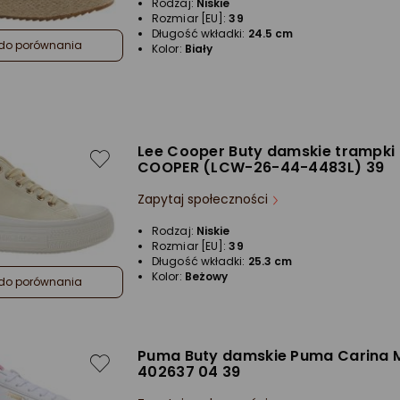
Rodzaj:
Niskie
Rozmiar [EU]:
39
Długość wkładki:
24.5 cm
do porównania
Kolor:
Biały
Lee Cooper Buty damskie trampki 
COOPER (LCW-26-44-4483L) 39
Zapytaj społeczności
Rodzaj:
Niskie
Rozmiar [EU]:
39
Długość wkładki:
25.3 cm
Kolor:
Beżowy
do porównania
Puma Buty damskie Puma Carina 
402637 04 39