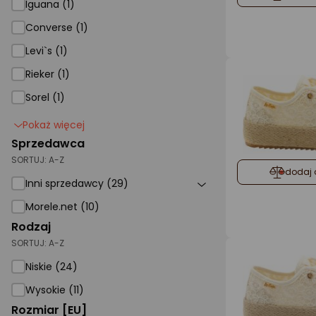
Iguana (1)
Converse (1)
Levi`s (1)
Rieker (1)
Sorel (1)
Pokaż więcej
Sprzedawca
SORTUJ:
A-Z
dodaj 
Inni sprzedawcy (29)
Morele.net (10)
Rodzaj
SORTUJ:
A-Z
Niskie (24)
Wysokie (11)
Rozmiar [EU]