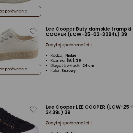
do porównania
Lee Cooper Buty damskie trampki 
COOPER (LCW-25-02-3284L) 39
Zapytaj społeczności
Rodzaj:
Niskie
Rozmiar [EU]:
39
Długość wkładki:
24 cm
do porównania
Kolor:
Beżowy
Lee Cooper LEE COOPER (LCW-25-
3439L) 39
Zapytaj społeczności