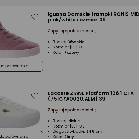
Iguana Damskie trampki RONIS MID
pink/white rozmiar 39
Zapytaj społeczności
Rodzaj:
Wysokie
Rozmiar [EU]:
39
Kolor:
Różowy
do porównania
Lacoste ZIANE Platform 126 1 CFA
(751CFA0020.ALM) 39
Zapytaj społeczności
Rodzaj:
Niskie
Rozmiar [EU]:
39
Długość wkładki:
24.5 cm
do porównania
Kolor:
Biały