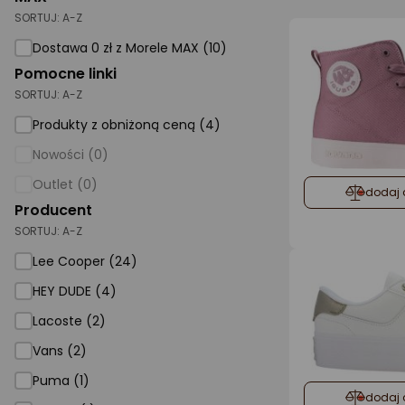
SORTUJ:
A-Z
AGD małe
Dostawa 0 zł z Morele MAX (10)
Dom i ogród
Pomocne linki
SORTUJ:
A-Z
Biuro i firma
Produkty z obniżoną ceną (4)
Sport i turystyka
Nowości (0)
Zabawki i dziecko
Outlet (0)
dodaj 
Uroda i zdrowie
Producent
SORTUJ:
Supermarket
A-Z
Lee Cooper (24)
Strefa marek
HEY DUDE (4)
Lacoste (2)
Vans (2)
Puma (1)
dodaj 