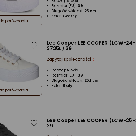
Rodzaj:
Niskie
Rozmiar [EU]:
39
Długość wkładki:
25 cm
Kolor:
Czarny
do porównania
Lee Cooper LEE COOPER (LCW-24-
2725L) 39
Zapytaj społeczności
Rodzaj:
Niskie
Rozmiar [EU]:
39
Długość wkładki:
25.1 cm
Kolor:
Biały
do porównania
Lee Cooper LEE COOPER (LCW-25-
39