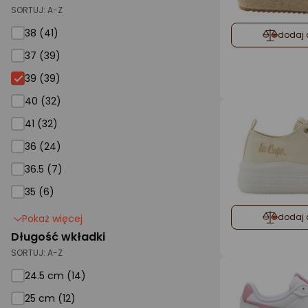
SORTUJ:
A-Z
38 (41)
dodaj 
37 (39)
39 (39)
40 (32)
41 (32)
36 (24)
36.5 (7)
35 (6)
dodaj 
Pokaż więcej
Długość wkładki
SORTUJ:
A-Z
24.5 cm (14)
25 cm (12)