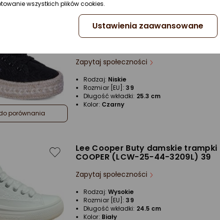
ptowanie wszystkich plików cookies.
Ustawienia zaawansowane
Lee Cooper LEE COOPER (LCW-25-
3216L) 39
Zapytaj społeczności
Rodzaj:
Niskie
Rozmiar [EU]:
39
Długość wkładki:
25.3 cm
Kolor:
Czarny
do porównania
Lee Cooper Buty damskie trampki 
COOPER (LCW-25-44-3209L) 39
Zapytaj społeczności
Rodzaj:
Wysokie
Rozmiar [EU]:
39
Długość wkładki:
24.5 cm
Kolor:
Biały