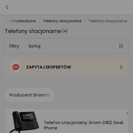
fony i smartwatche
Telefony stacjonarne
Telefony stacjonarne
Telefony stacjonarne
(4)
Filtry
Sortuj
ZAPYTAJ EKSPERTÓW
Sortowanie domyślne
Cena - od najniższej
Snom
Cena - od najwyższej
Po popularności
Telefon stacjonarny Snom D812 Desk
Phone