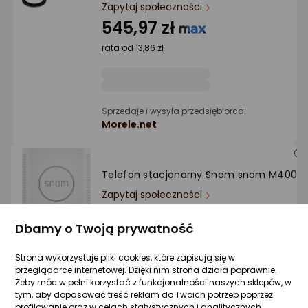
Ocena: od najlepszej
Zapytaj społeczności
545,97 zł
Po ilości komentarzy
rata od 13,86 zł
Sprzedaje i wysyła przedsiębiorca:
Morele.net
Telefon stacjonarny Snom snom M400
Zapytaj społeczności
528,85 zł
Dbamy o Twoją prywatność
rata od 13,42 zł
Strona wykorzystuje pliki cookies, które zapisują się w
przeglądarce internetowej. Dzięki nim strona działa poprawnie.
Żeby móc w pełni korzystać z funkcjonalności naszych sklepów, w
tym, aby dopasować treść reklam do Twoich potrzeb poprzez
Sprzedaje i wysyła przedsiębiorca:
profilowanie oraz w celach statystycznych i analitycznych,