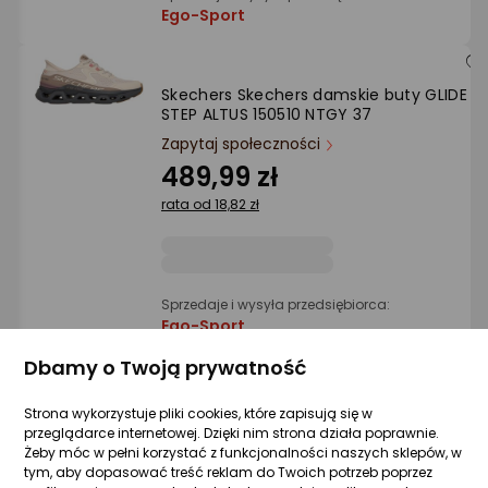
Ego-Sport
Skechers Skechers damskie buty GLIDE
STEP ALTUS 150510 NTGY 37
Zapytaj społeczności
489,99 zł
rata od 18,82 zł
Sprzedaje i wysyła przedsiębiorca:
Ego-Sport
Dbamy o Twoją prywatność
Adidas Buty ADIDAS GAZELLE BOLD
Strona wykorzystuje pliki cookies, które zapisują się w
(IH4202) 39 1/3
przeglądarce internetowej. Dzięki nim strona działa poprawnie.
Zapytaj społeczności
Żeby móc w pełni korzystać z funkcjonalności naszych sklepów, w
tym, aby dopasować treść reklam do Twoich potrzeb poprzez
450,45 zł