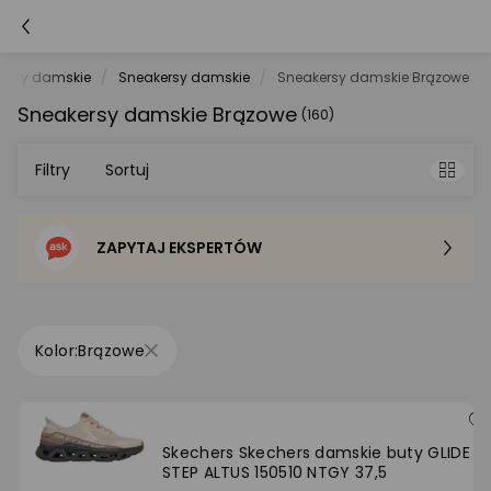
Buty damskie
Sneakersy damskie
Sneakersy damskie Brązowe
Sneakersy damskie Brązowe
(160)
Filtry
Sortuj
ZAPYTAJ EKSPERTÓW
Sortowanie domyślne
Cena - od najniższej
Brązowe
Cena - od najwyższej
Po popularności
Skechers Skechers damskie buty GLIDE
STEP ALTUS 150510 NTGY 37,5