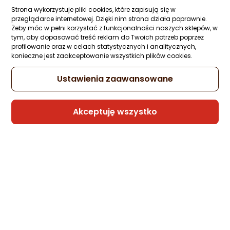
Ocena: od najlepszej
produktu
produktu
Strona wykorzystuje pliki cookies, które zapisują się w
105,99 zł
przeglądarce internetowej. Dzięki nim strona działa poprawnie.
2/5
Żeby móc w pełni korzystać z funkcjonalności naszych sklepów, w
gwiazdki
Po ilości komentarzy
tym, aby dopasować treść reklam do Twoich potrzeb poprzez
profilowanie oraz w celach statystycznych i analitycznych,
konieczne jest zaakceptowanie wszystkich plików cookies.
Sprzedaje i wysyła przedsiębiorca:
aj_sklep (SMP) ukryty
Ustawienia zaawansowane
Poradniki zakupowe
Akceptuję wszystko
Jakie słuchawki wybrać -
Ranking słuchawek 7.
przewodowe czy
Doskonałe wrażenia dźwi
bezprzewodowe?