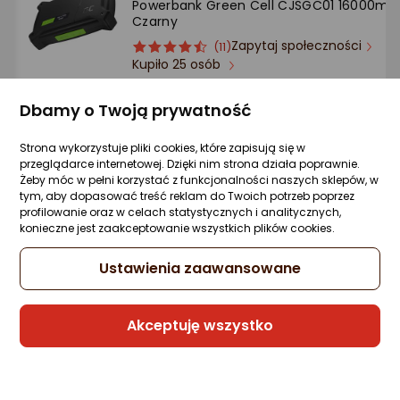
Powerbank Green Cell CJSGC01 16000mA
Ocena: od najlepszej
Czarny
Zapytaj społeczności
ocena
Ocena
(11)
Po ilości komentarzy
Kupiło 25 osób
produktu
produktu
4.5/5
419 zł
gwiazdki
Dbamy o Twoją prywatność
rata od 10,63 zł
Strona wykorzystuje pliki cookies, które zapisują się w
przeglądarce internetowej. Dzięki nim strona działa poprawnie.
Żeby móc w pełni korzystać z funkcjonalności naszych sklepów, w
tym, aby dopasować treść reklam do Twoich potrzeb poprzez
Raty 3x0%
profilowanie oraz w celach statystycznych i analitycznych,
konieczne jest zaakceptowanie wszystkich plików cookies.
Sprzedaje i wysyła przedsiębiorca:
Morele.net
Ustawienia zaawansowane
4 propozycje
od 512,54 zł
Akceptuję wszystko
Gwarancja Najniższej Ceny
Powerbank Usams PB59 30000mAh