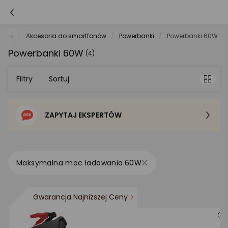
tche
Akcesoria do smartfonów
Powerbanki
Powerbanki 60W
Powerbanki 60W
(4)
Filtry
Sortuj
ZAPYTAJ EKSPERTÓW
Sortowanie domyślne
Cena - od najniższej
60W
Cena - od najwyższej
Gwarancja Najniższej Ceny
Po popularności