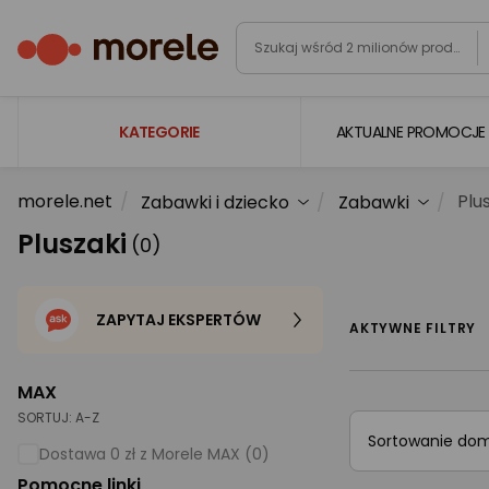
KATEGORIE
AKTUALNE PROMOCJE
morele.net
Plu
Zabawki i dziecko
Zabawki
Laptopy
Pluszaki
(0)
Komputery
Podzespoły komputerowe
ZAPYTAJ EKSPERTÓW
Gaming
AKTYWNE FILTRY
Smartfony i smartwatche
MAX
Telewizory i audio
SORTUJ:
A-Z
Sortowanie do
Foto i kamery
Dostawa 0 zł z Morele MAX (0)
Pomocne linki
AGD duże