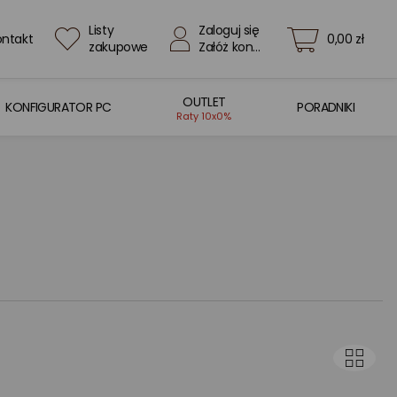
Listy
Zaloguj się
ontakt
0,00 zł
zakupowe
Załóż konto
OUTLET
KONFIGURATOR PC
PORADNIKI
Raty 10x0%