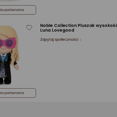
do porównania
Noble Collection Pluszak wysokoś
Luna Lovegood
Zapytaj społeczności
do porównania