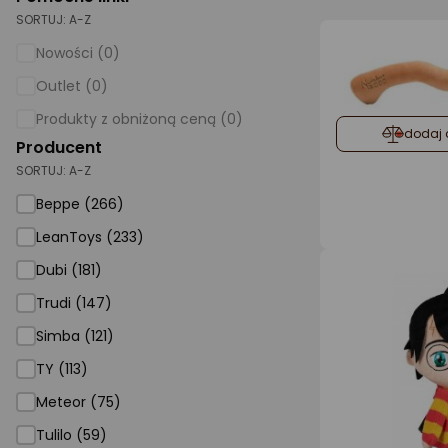
SORTUJ:
A-Z
AGD małe
Nowości (0)
Dom i ogród
Outlet (0)
Biuro i firma
Produkty z obniżoną ceną (0)
dodaj 
Producent
Sport i turystyka
SORTUJ:
A-Z
Zabawki i dziecko
Beppe (266)
Uroda i zdrowie
LeanToys (233)
Supermarket
Dubi (181)
Strefa marek
Trudi (147)
Simba (121)
TY (113)
Meteor (75)
Tulilo (59)