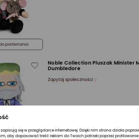
do porównania
Noble Collection Pluszak Minister 
Dumbledore
Zapytaj społeczności
ość
re zapisują się w przeglądarce internetowej. Dzięki nim strona działa popra
ym, aby dopasować treść reklam do Twoich potrzeb poprzez profilowanie 