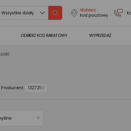
Wybierz
K
Wszystkie działy
kod pocztowy
ODBIERZ KOD RABATOWY
WYPRZEDAŻ
szaki
Producent:
132721
myślne