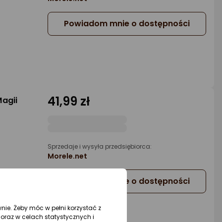
Powiadom mnie o dostępności
41,99 zł
Magii
Sprzedaje i wysyła przedsiębiorca:
Morele.net
Powiadom mnie o dostępności
wnie. Żeby móc w pełni korzystać z
oraz w celach statystycznych i