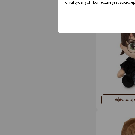
analitycznych, konieczne jest zaakce
dodaj 
dodaj 