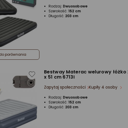
Rodzaj:
Dwuosobowe
Szerokość:
152 cm
Długość:
203 cm
do porównania
Bestway Materac welurowy łóżko 
x 51 cm 6713I
Zapytaj społeczności
Kupiły 4 osoby
Rodzaj:
Dwuosobowe
Szerokość:
152 cm
Długość:
203 cm