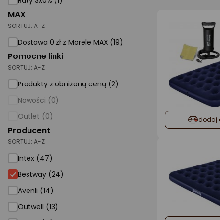
Raty 3x0% (1)
MAX
AGD małe
SORTUJ:
A-Z
Dom i ogród
Dostawa 0 zł z Morele MAX (19)
Biuro i firma
Pomocne linki
SORTUJ:
A-Z
Sport i turystyka
Produkty z obniżoną ceną (2)
Zabawki i dziecko
Nowości (0)
Uroda i zdrowie
Outlet (0)
dodaj 
Supermarket
Producent
SORTUJ:
A-Z
Strefa marek
Intex (47)
Bestway
Bestway (24)
Avenli (14)
Outwell (13)