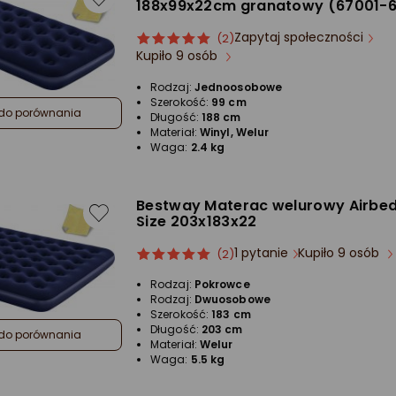
188x99x22cm granatowy (67001-6
Zapytaj społeczności
ocena
Ocena
(2)
Kupiło 9 osób
produktu
produktu
5/5
Rodzaj:
Jednoosobowe
gwiazdki
Szerokość:
99 cm
do porównania
Długość:
188 cm
Materiał:
Winyl, Welur
Waga:
2.4 kg
Bestway Materac welurowy Airbed
Size 203x183x22
1 pytanie
Kupiło 9 osób
ocena
Ocena
(2)
produktu
produktu
Rodzaj:
Pokrowce
5/5
Rodzaj:
Dwuosobowe
gwiazdki
Szerokość:
183 cm
Długość:
203 cm
do porównania
Materiał:
Welur
Waga:
5.5 kg