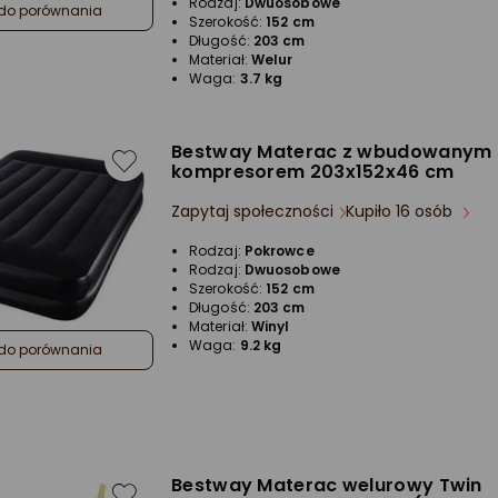
Rodzaj:
Dwuosobowe
do porównania
Szerokość:
152 cm
Długość:
203 cm
Materiał:
Welur
Waga:
3.7 kg
Bestway Materac z wbudowanym
kompresorem 203x152x46 cm
Zapytaj społeczności
Kupiło 16 osób
Rodzaj:
Pokrowce
Rodzaj:
Dwuosobowe
Szerokość:
152 cm
Długość:
203 cm
Materiał:
Winyl
Waga:
9.2 kg
do porównania
Bestway Materac welurowy Twin