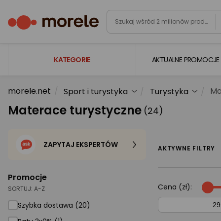
KATEGORIE
AKTUALNE PROMOCJE
morele.net
Ma
Sport i turystyka
Turystyka
Laptopy
Materace turystyczne
(24)
Komputery
Podzespoły komputerowe
ZAPYTAJ EKSPERTÓW
Gaming
AKTYWNE FILTRY
Smartfony i smartwatche
Promocje
Telewizory i audio
Cena (zł):
SORTUJ:
A-Z
Foto i kamery
Szybka dostawa (20)
AGD duże