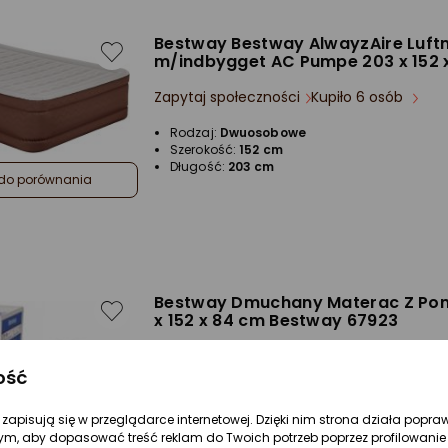
Bestway Bestway AlwayzAire Luf
m/indbygget AC Pumpe 203 x 152 
Zapytaj społeczności
Kupiło 6 osób
Rodzaj:
Dwuosobowe
Szerokość:
152 cm
Długość:
203 cm
do porównania
Bestway Dmuchany Materac Z Po
x 152 x 84 cm Bestway 67923
Zapytaj społeczności
Kupiło 6 osób
ość
Rodzaj:
Dwuosobowe
Szerokość:
152 cm
re zapisują się w przeglądarce internetowej. Dzięki nim strona działa popra
ym, aby dopasować treść reklam do Twoich potrzeb poprzez profilowanie 