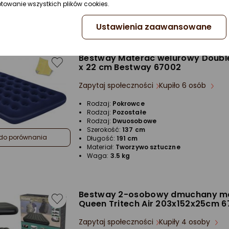
ptowanie wszystkich plików cookies.
do porównania
Ustawienia zaawansowane
Bestway Materac welurowy Double 
x 22 cm Bestway 67002
Zapytaj społeczności
Kupiło 6 osób
Rodzaj:
Pokrowce
Rodzaj:
Pozostałe
Rodzaj:
Dwuosobowe
Szerokość:
137 cm
do porównania
Długość:
191 cm
Materiał:
Tworzywo sztuczne
Waga:
3.5 kg
Bestway 2-osobowy dmuchany m
Queen Tritech Air 203x152x25cm 6
Zapytaj społeczności
Kupiły 4 osoby