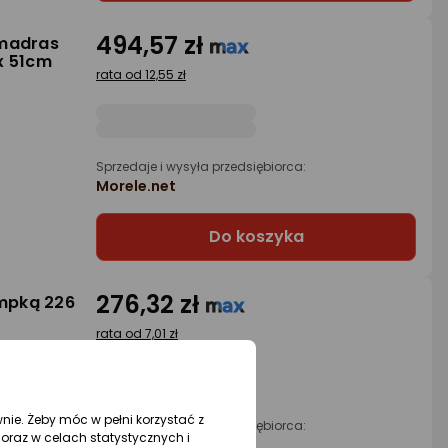
494,57 zł
tmadras
x 51cm
rata od 12,55 zł
Sprzedaje i wysyła przedsiębiorca:
Morele.net
Do koszyka
276,32 zł
mpką 226
rata od 7,01 zł
wnie. Żeby móc w pełni korzystać z
Sprzedaje i wysyła przedsiębiorca:
oraz w celach statystycznych i
Morele.net