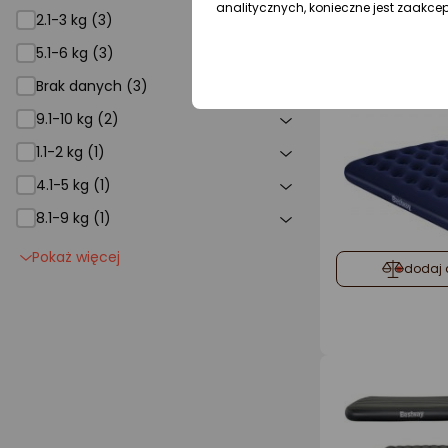
analitycznych, konieczne jest zaakce
2.1-3 kg (3)
dodaj 
5.1-6 kg (3)
Brak danych (3)
9.1-10 kg (2)
1.1-2 kg (1)
4.1-5 kg (1)
8.1-9 kg (1)
Pokaż więcej
dodaj 