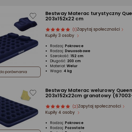
Bestway Materac turystyczny Qu
203x152x22 cm
Zapytaj społeczności
ocena
Ocena
(1)
Kupiły 3 osoby
produktu
produktu
5/5
Rodzaj:
Pokrowce
gwiazdki
Rodzaj:
Dwuosobowe
Szerokość:
152 cm
Długość:
203 cm
Materiał:
Welur
Waga:
4 kg
do porównania
Bestway Materac welurowy Quee
203x152x22cm granatowy (67003
Zapytaj społeczności
ocena
Ocena
(2)
Kupiły 4 osoby
produktu
produktu
5/5
Rodzaj:
Pokrowce
gwiazdki
Rodzaj:
Pozostałe