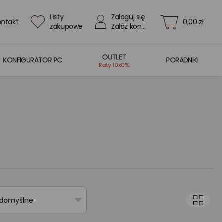
Listy
Zaloguj się
ontakt
0,00 zł
zakupowe
Załóż konto
OUTLET
KONFIGURATOR PC
PORADNIKI
Raty 10x0%
 domyślne