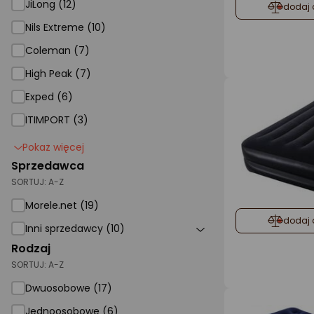
JiLong (12)
dodaj 
Nils Extreme (10)
Coleman (7)
High Peak (7)
Exped (6)
ITIMPORT (3)
Pokaż więcej
Sprzedawca
SORTUJ:
A-Z
Morele.net (19)
dodaj 
Inni sprzedawcy (10)
Rodzaj
SORTUJ:
A-Z
Dwuosobowe (17)
Jednoosobowe (6)