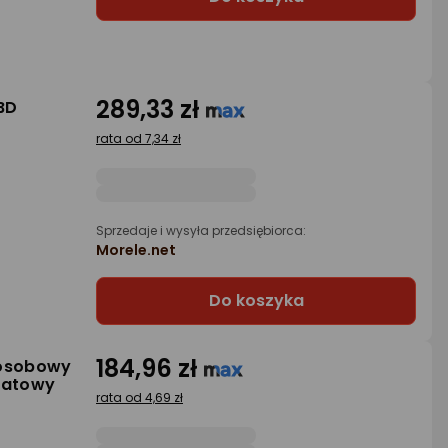
289,33 zł
BD
rata od 7,34 zł
Sprzedaje i wysyła przedsiębiorca:
Morele.net
Do koszyka
184,96 zł
osobowy
natowy
rata od 4,69 zł