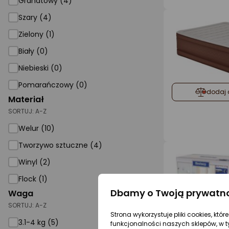
Granatowy (4)
Szary (4)
Zielony (1)
Biały (0)
Niebieski (0)
Pomarańczowy (0)
dodaj 
Materiał
SORTUJ:
A-Z
Welur (10)
Tworzywo sztuczne (4)
Winyl (2)
Flock (1)
Dbamy o Twoją prywatn
Waga
SORTUJ:
A-Z
Strona wykorzystuje pliki cookies, któ
3.1-4 kg (5)
funkcjonalności naszych sklepów, w t