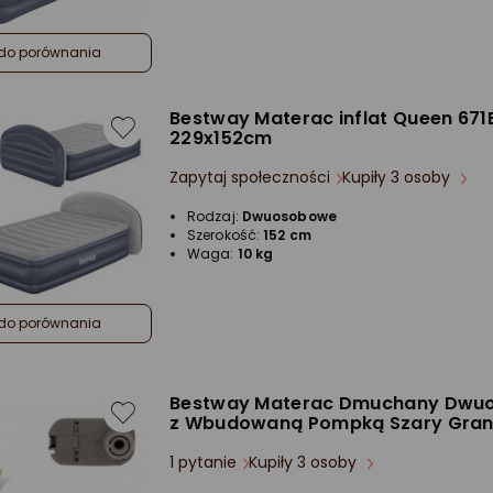
do porównania
Bestway Materac inflat Queen 671
229x152cm
Zapytaj społeczności
Kupiły 3 osoby
Rodzaj:
Dwuosobowe
Szerokość:
152 cm
Waga:
10 kg
do porównania
Bestway Materac Dmuchany Dwu
z Wbudowaną Pompką Szary Gra
1 pytanie
Kupiły 3 osoby