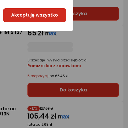
Do koszyka
Akceptuję wszystko
65 zł
191 x 137
Sprzedaje i wysyła przedsiębiorca:
Ramiz sklep z zabawkami
5 propozycji
od 65,45 zł
Do koszyka
aterac
-17%
127,03 zł
713N
105,44 zł
rata od 2,68 zł