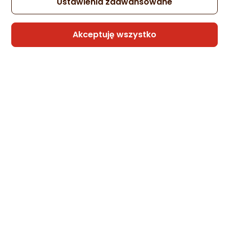
Ustawienia zaawansowane
Akceptuję wszystko
Sprzedaje i wysyła przedsiębiorca:
Sport-Home
4f Legginsy damskie 4F CAS F195
granatowe 4FWMM00TTIGF195 031S M
Zapytaj społeczności
74,51 zł
Sprzedaje i wysyła przedsiębiorca:
Sport-Home
4f Legginsy damskie 4F FNK F358 różowe