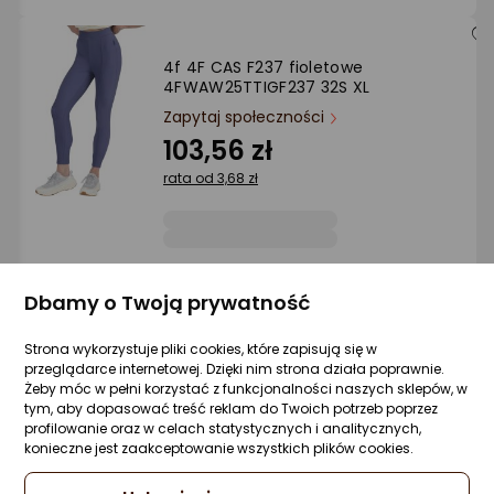
4f 4F CAS F237 fioletowe
4FWAW25TTIGF237 32S XL
Zapytaj społeczności
103,56 zł
rata od 3,68 zł
Sprzedaje i wysyła przedsiębiorca:
Dbamy o Twoją prywatność
Sport-Home
Strona wykorzystuje pliki cookies, które zapisują się w
przeglądarce internetowej. Dzięki nim strona działa poprawnie.
4f 4F CAS F237 fioletowe
Żeby móc w pełni korzystać z funkcjonalności naszych sklepów, w
4FWAW25TTIGF237 32S L
tym, aby dopasować treść reklam do Twoich potrzeb poprzez
profilowanie oraz w celach statystycznych i analitycznych,
Zapytaj społeczności
konieczne jest zaakceptowanie wszystkich plików cookies.
103,56 zł
rata od 3,68 zł