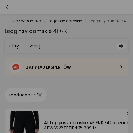
tyka
Odzież damska
Legginsy damskie
Legginsy damskie 4f
Legginsy damskie 4f
(76)
Filtry
Sortuj
ZAPYTAJ EKSPERTÓW
Sortowanie domyślne
Cena - od najniższej
4f
Cena - od najwyższej
Po popularności
4f Legginsy damskie 4F FNK F405 czarne
4FWSS26TFTIF405 20S M