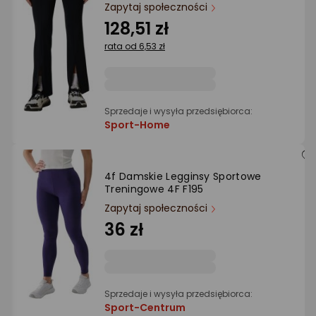
Ocena: od najlepszej
Zapytaj społeczności
128,51 zł
Po ilości komentarzy
rata od 6,53 zł
Sprzedaje i wysyła przedsiębiorca:
Sport-Home
4f Damskie Legginsy Sportowe
Treningowe 4F F195
Zapytaj społeczności
36 zł
Sprzedaje i wysyła przedsiębiorca:
Sport-Centrum