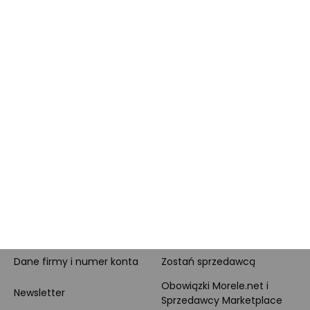
Pytanie o produkt i
Morele MAX
doradztwo produktowe
PayPo
Opinie o Morele.net
Całodobowe wsparcie
Raty
Klienta
Leasing
Zakupy dla firmy
MORELE.NET
MARKETPLACE
O nas
O Marketplace
Dane firmy i numer konta
Zostań sprzedawcą
Obowiązki Morele.net i
Newsletter
Sprzedawcy Marketplace