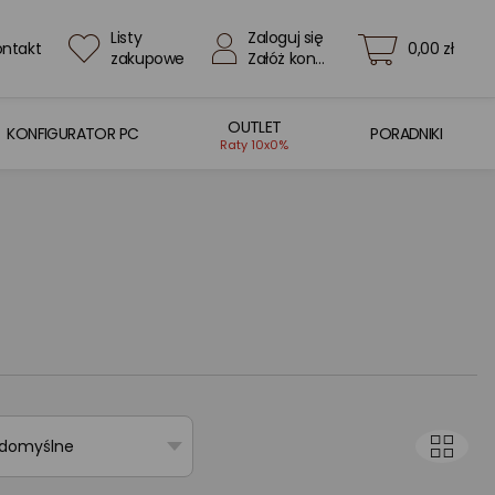
Listy
Zaloguj się
ontakt
0,00 zł
zakupowe
Załóż konto
OUTLET
KONFIGURATOR PC
PORADNIKI
Raty 10x0%
 domyślne