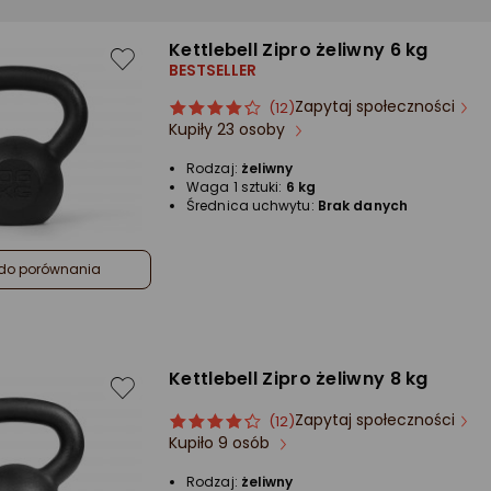
Kettlebell Zipro żeliwny 6 kg
BESTSELLER
Zapytaj społeczności
ocena
Ocena
(12)
Kupiły 23 osoby
produktu
produktu
4/5
Rodzaj:
żeliwny
gwiazdki
Waga 1 sztuki:
6 kg
Średnica uchwytu:
Brak danych
do porównania
Kettlebell Zipro żeliwny 8 kg
Zapytaj społeczności
ocena
Ocena
(12)
Kupiło 9 osób
produktu
produktu
4/5
Rodzaj:
żeliwny
gwiazdki