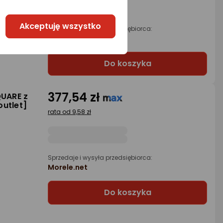
Raty 3x0%
Akceptuję wszystko
Sprzedaje i wysyła przedsiębiorca:
Morele.net
Do koszyka
377,54 zł
QUARE z
utlet]
rata od 9,58 zł
Sprzedaje i wysyła przedsiębiorca:
Morele.net
Do koszyka