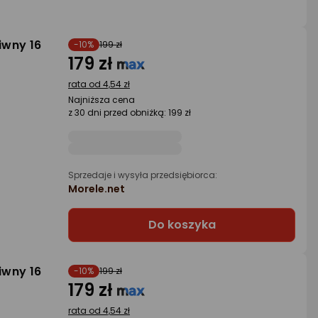
liwny 16
-10%
199 zł
179 zł
rata od 4,54 zł
Najniższa cena
z 30 dni przed obniżką: 199 zł
Sprzedaje i wysyła przedsiębiorca:
Morele.net
Do koszyka
liwny 16
-10%
199 zł
179 zł
rata od 4,54 zł