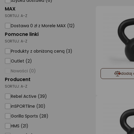
Szybka dostawa (6)
MAX
AGD małe
SORTUJ:
A-Z
Dom i ogród
Dostawa 0 zł z Morele MAX (12)
Biuro i firma
Pomocne linki
SORTUJ:
A-Z
Sport i turystyka
Produkty z obniżoną ceną (3)
Zabawki i dziecko
Outlet (2)
Uroda i zdrowie
Nowości (0)
dodaj 
Supermarket
Producent
SORTUJ:
A-Z
Strefa marek
Rebel Active (39)
inSPORTline (30)
Gorilla Sports (28)
HMS (21)