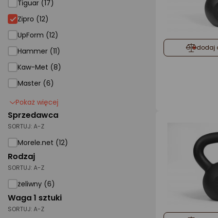
Tiguar (17)
Zipro
Zipro (12)
UpForm (12)
dodaj 
Hammer (11)
Kaw-Met (8)
Master (6)
Pokaż więcej
Sprzedawca
SORTUJ:
A-Z
Morele.net (12)
Rodzaj
SORTUJ:
A-Z
żeliwny (6)
Waga 1 sztuki
SORTUJ:
A-Z