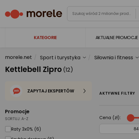
KATEGORIE
AKTUALNE PROMOCJE
morele.net
Sport i turystyka
Siłownia i fitness
Laptopy
Kettlebell Zipro
(12)
Komputery
Podzespoły komputerowe
ZAPYTAJ EKSPERTÓW
Gaming
AKTYWNE FILTRY
Smartfony i smartwatche
Promocje
Telewizory i audio
Cena (zł):
SORTUJ:
A-Z
Foto i kamery
Raty 3x0% (6)
AGD duże