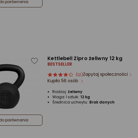
do porównania
Kettlebell Zipro żeliwny 12 kg
BESTSELLER
Zapytaj społeczności
ocena
Ocena
(12)
Kupiło 56 osób
produktu
produktu
4/5
Rodzaj:
żeliwny
gwiazdki
Waga 1 sztuki:
12 kg
Średnica uchwytu:
Brak danych
do porównania