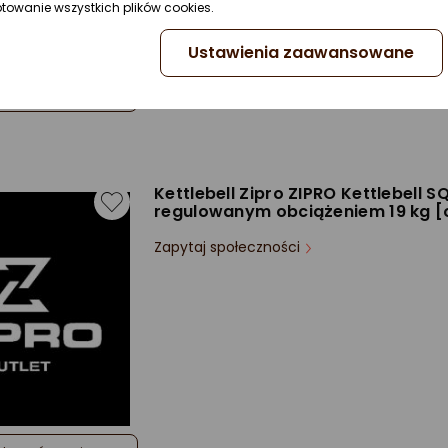
Waga 1 sztuki:
24 kg
ptowanie wszystkich plików cookies.
Średnica uchwytu:
Brak danych
Ustawienia zaawansowane
do porównania
Kettlebell Zipro ZIPRO Kettlebell S
regulowanym obciążeniem 19 kg [o
Zapytaj społeczności