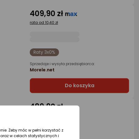
409,90 zł
rata od 10,40 zł
Raty 3x0%
Sprzedaje i wysyła przedsiębiorca:
Morele.net
Do koszyka
489,90 zł
rata od 12,43 zł
wnie. Żeby móc w pełni korzystać z
oraz w celach statystycznych i