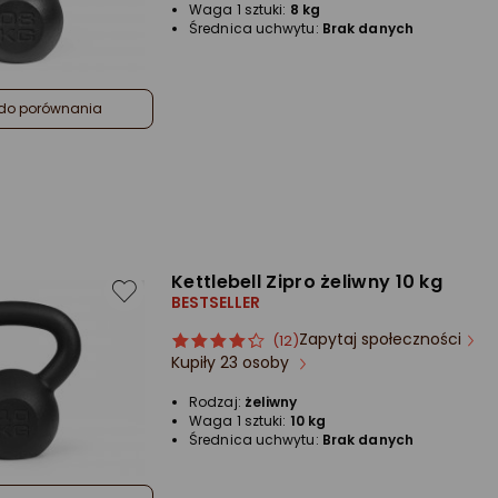
Waga 1 sztuki:
8 kg
Średnica uchwytu:
Brak danych
do porównania
Kettlebell Zipro żeliwny 10 kg
BESTSELLER
Zapytaj społeczności
ocena
Ocena
(12)
Kupiły 23 osoby
produktu
produktu
4/5
Rodzaj:
żeliwny
gwiazdki
Waga 1 sztuki:
10 kg
Średnica uchwytu:
Brak danych