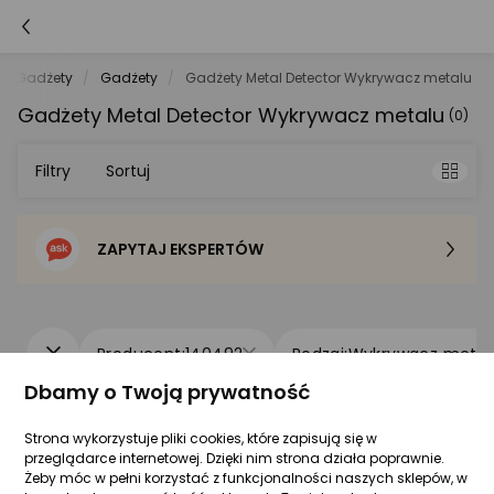
Gadżety
Gadżety
Gadżety Metal Detector Wykrywacz metalu
Gadżety Metal Detector Wykrywacz metalu
(0)
Filtry
Sortuj
ZAPYTAJ EKSPERTÓW
Sortowanie domyślne
Cena - od najniższej
140492
Wykrywacz metal
Cena - od najwyższej
Dbamy o Twoją prywatność
Strona wykorzystuje pliki cookies, które zapisują się w
Po popularności
Metal Detector Wykrywacz metali, MD15
przeglądarce internetowej. Dzięki nim strona działa poprawnie.
Detektor skarbów dla dzieci
Żeby móc w pełni korzystać z funkcjonalności naszych sklepów, w