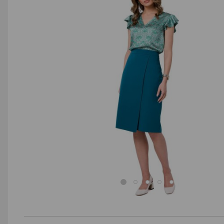
AGD małe
Dom i ogród
Biuro i firma
Sport i turystyka
Zabawki i dziecko
Uroda i zdrowie
Supermarket
Strefa marek