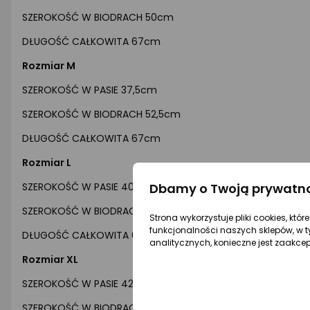
SZEROKOŚĆ W BIODRACH 50cm
DŁUGOŚĆ CAŁKOWITA 67cm
Rozmiar M
SZEROKOŚĆ W PASIE 37,5cm
SZEROKOŚĆ W BIODRACH 52,5cm
DŁUGOŚĆ CAŁKOWITA 67cm
Rozmiar L
Dbamy o Twoją prywatn
SZEROKOŚĆ W PASIE 40cm
SZEROKOŚĆ W BIODRACH 55cm
Strona wykorzystuje pliki cookies, któ
funkcjonalności naszych sklepów, w t
DŁUGOŚĆ CAŁKOWITA 67cm
analitycznych, konieczne jest zaakce
Rozmiar XL
SZEROKOŚĆ W PASIE 42,5cm
SZEROKOŚĆ W BIODRACH 57,5cm