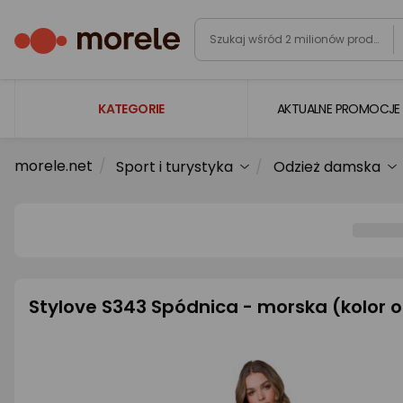
KATEGORIE
AKTUALNE PROMOCJE
morele.net
Sport i turystyka
Odzież damska
Laptopy
Komputery
Podzespoły komputerowe
Gaming
Smartfony i smartwatche
Stylove S343 Spódnica - morska (kolor 
Telewizory i audio
Foto i kamery
AGD duże