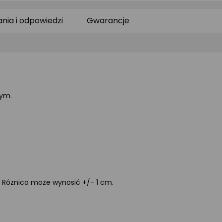
0/5
0/5
0/
gwiazdki
gwiazdki
gw
ania i odpowiedzi
Gwarancje
wym.
. Różnica może wynosić +/- 1 cm.