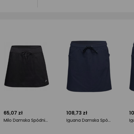
65,07 zł
108,73 zł
10
Milo Damska Spódnica LADY MORELLA
Iguana Damska Spódnica VIKKA W
ocena
ocena
o
produktu
produktu
pr