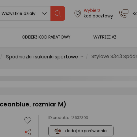
Wybierz
K
Wszystkie działy
kod pocztowy
ODBIERZ KOD RABATOWY
WYPRZEDAŻ
Stylove S343 Spódn
Spódniczki i sukienki sportowe
oceanblue, rozmiar M)
ID produktu:
13632303
dodaj do porównania