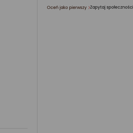
Zapytaj społecznośc
Oceń jako pierwszy
ocena
produktu
0/5
gwiazdki