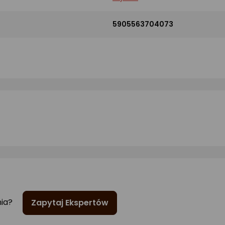
5905563704073
nia?
Zapytaj Ekspertów