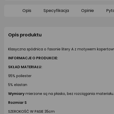
0/5
0/5
gwiazdki
gwiazdki
Opis
Specyfikacja
Opinie
Pyt
Opis produktu
Klasyczna spódnica o fasonie litery A z motywem koperto
INFORMACJE O PRODUKCIE:
SKŁAD MATERIAŁU:
95% poliester
5% elastan
Wymiary
mierzone są na płasko, bez rozciągania materiału
Rozmiar S
SZEROKOŚĆ W PASIE 35cm