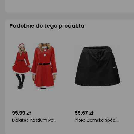
Podobne do tego produktu
95,99 zł
55,67 zł
Malatec Kostium Pani Mikołajowa Śnieżynka Sukienka, czapka, pasek, Strój
hitec Damska Spódnica LADY MORELINA SP
ocena
ocena
produktu
produktu