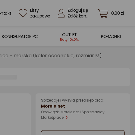
Listy
Zaloguj się
ontakt
0,00 zł
zakupowe
Załóż konto
OUTLET
KONFIGURATOR PC
PORADNIKI
Raty 10x0%
ica - morska (kolor oceanblue, rozmiar M)
Sprzedaje i wysyła przedsiębiorca:
Morele.net
Obowiązki Morele.net I Sprzedawcy
Marketplace.