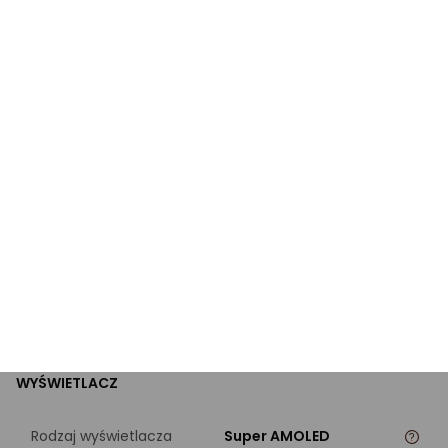
Standard SIM
nanoSIM
Dual SIM
Dual SIM
ZŁĄCZA/ŁĄCZNOŚĆ
Modem
5G
Bluetooth
Bluetooth v5.3
NFC
Z NFC
WYŚWIETLACZ
Rodzaj wyświetlacza
Super AMOLED