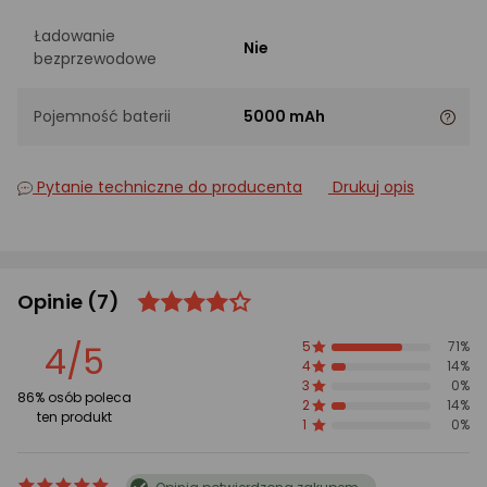
Ładowanie
Nie
bezprzewodowe
Pojemność baterii
5000 mAh
Pytanie techniczne do producenta
Drukuj opis
Opinie
(7)
ocena
Ocena
produktu
produktu
4/5
5
71%
4/5
4
14%
gwiazdki
3
0%
86% osób poleca
2
14%
ten produkt
1
0%
ocena
Ocena