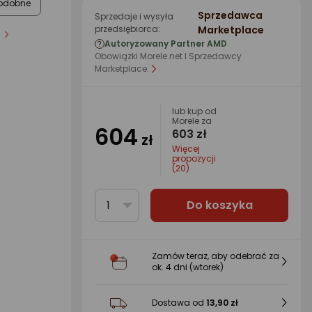
odobne
Sprzedawca
Sprzedaje i wysyła
przedsiębiorca:
Marketplace
ób
Autoryzowany Partner AMD
Obowiązki Morele.net I Sprzedawcy
Marketplace.
lub kup od
Morele za
604
603 zł
zł
Więcej
propozycji
(20)
Do koszyka
1
Zamów teraz, aby odebrać za
ok.
4 dni
(wtorek)
Dostawa od
13,90 zł