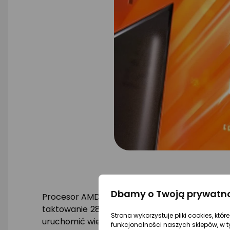
Dbamy o Twoją prywatn
Procesor AMD Ryzen 5 8500G ma zintegrowaną k
taktowanie 2800 MHz. Obsługuje ona technolog
Strona wykorzystuje pliki cookies, któ
uruchomić wiele popularnych gier.
funkcjonalności naszych sklepów, w t