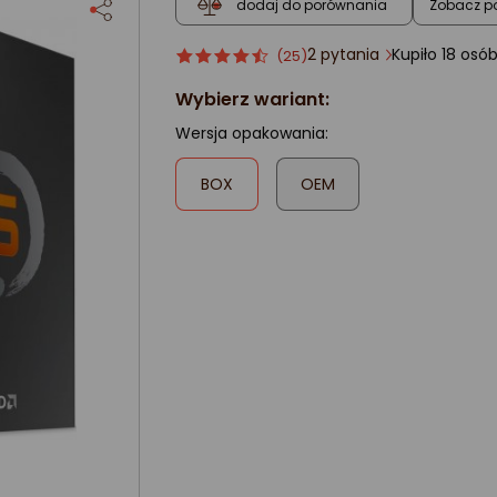
Zobacz p
dodaj do porównania
2 pytania
Kupiło 18 os
Ocena
ocena
(25)
produktu
produktu
Wybierz wariant:
4.5/5
gwiazdki
Wersja opakowania:
,
BOX
OEM
zaznaczone