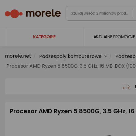
KATEGORIE
AKTUALNE PROMOCJE
morele.net
Podzespoły komputerowe
Podzesp
Laptopy
Procesor AMD Ryzen 5 8500G, 3.5 GHz, 16 MB, BOX (1
Komputery
Podzespoły komputerowe
Gaming
Smartfony i smartwatche
Procesor AMD Ryzen 5 8500G, 3.5 GHz, 1
Telewizory i audio
Foto i kamery
AGD duże