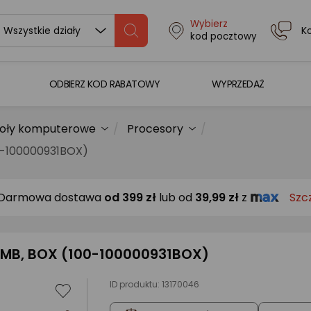
Wybierz
K
Wszystkie działy
kod pocztowy
ODBIERZ KOD RABATOWY
WYPRZEDAŻ
oły komputerowe
Procesory
00-100000931BOX)
Darmowa dostawa
od
399 zł
lub od
39,99 zł
z
Szc
6 MB, BOX (100-100000931BOX)
ID produktu:
13170046