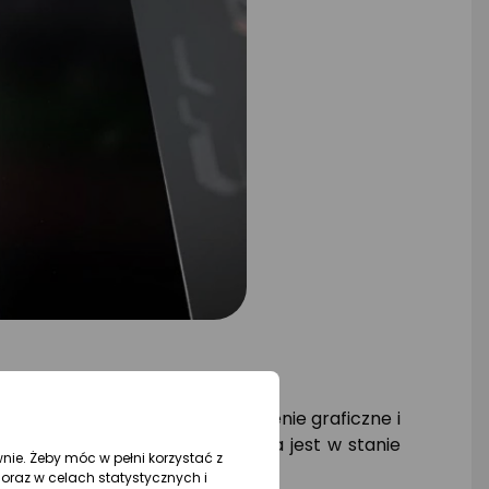
ekturę RDNA 3. Karta ma 4 rdzenie graficzne i
i AMD FreeSync. Karta graficzna jest w stanie
wnie. Żeby móc w pełni korzystać z
oraz w celach statystycznych i