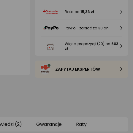
Rata od
15,33 zł
PayPo - zapłać za 30 dni
Więcej propozycji
(20)
od
603
zł
ZAPYTAJ EKSPERTÓW
wiedzi (2)
Gwarancje
Raty