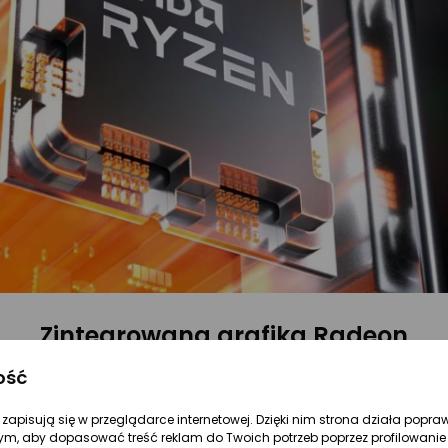
Zintegrowana grafika Radeon
ość
artę graficzną Radeon 740M, która wykorzystuje archit
ie takie jak DirectX 12, Vulkan, OpenGL 4.6, OpenCL 2.1 
re zapisują się w przeglądarce internetowej. Dzięki nim strona działa popra
ym, aby dopasować treść reklam do Twoich potrzeb poprzez profilowanie 