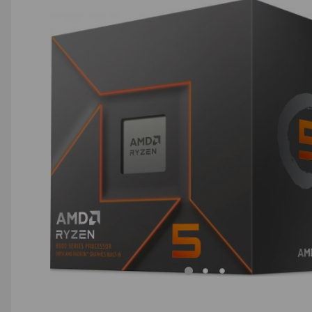
AGD małe
Dom i ogród
Biuro i firma
Sport i turystyka
Zabawki i dziecko
Uroda i zdrowie
Supermarket
Strefa marek