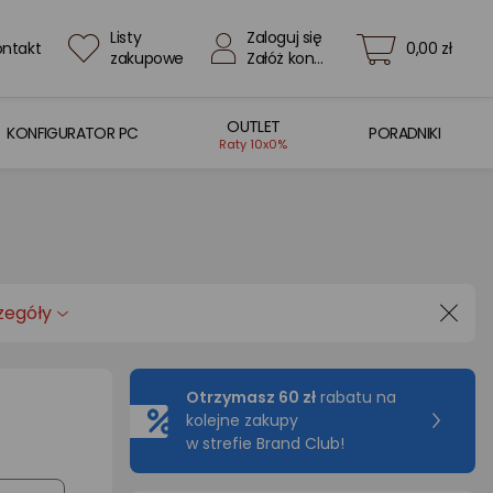
Listy
Zaloguj się
ontakt
0,00 zł
zakupowe
Załóż konto
OUTLET
KONFIGURATOR PC
PORADNIKI
Raty 10x0%
zegóły
Otrzymasz 60 zł
rabatu na
kolejne zakupy
w strefie Brand Club!