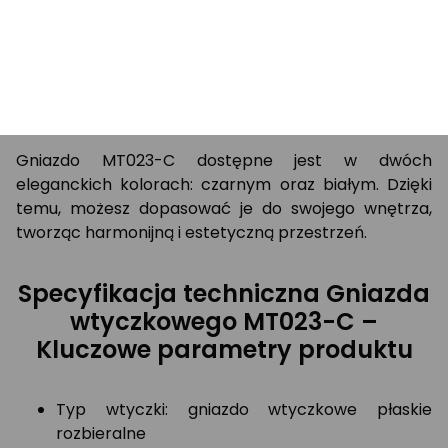
Kolorystyka – Wybór między
czarnym a białym
Gniazdo MT023-C dostępne jest w dwóch
eleganckich kolorach: czarnym oraz białym. Dzięki
temu, możesz dopasować je do swojego wnętrza,
tworząc harmonijną i estetyczną przestrzeń.
Specyfikacja techniczna Gniazda
wtyczkowego MT023-C –
Kluczowe parametry produktu
Typ wtyczki: gniazdo wtyczkowe płaskie
rozbieralne