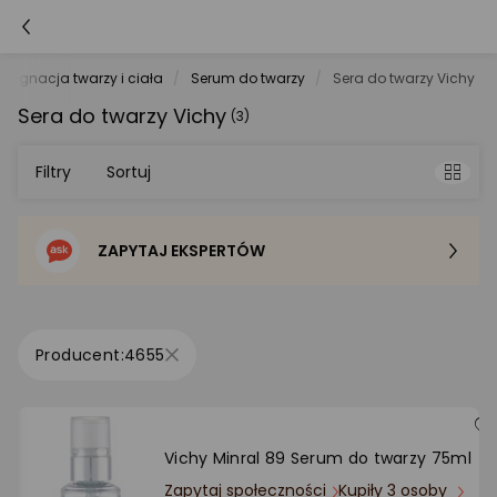
ielęgnacja twarzy i ciała
Serum do twarzy
Sera do twarzy Vichy
Sera do twarzy Vichy
(3)
Filtry
Sortuj
ZAPYTAJ EKSPERTÓW
Sortowanie domyślne
Cena - od najniższej
4655
Cena - od najwyższej
Po popularności
Vichy Minral 89 Serum do twarzy 75ml
Zapytaj społeczności
Kupiły 3 osoby