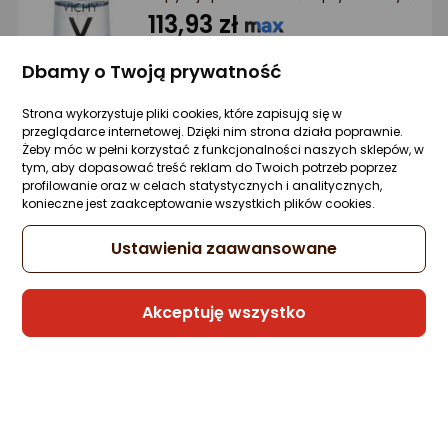
Ocena: od najlepszej
113,93 zł
(151,91 zł/ml)
Po ilości komentarzy
Dbamy o Twoją prywatność
rata od 2,89 zł
Strona wykorzystuje pliki cookies, które zapisują się w
przeglądarce internetowej. Dzięki nim strona działa poprawnie.
Żeby móc w pełni korzystać z funkcjonalności naszych sklepów, w
Sprzedaje i wysyła przedsiębiorca:
tym, aby dopasować treść reklam do Twoich potrzeb poprzez
Morele.net
profilowanie oraz w celach statystycznych i analitycznych,
konieczne jest zaakceptowanie wszystkich plików cookies.
1 propozycja
od 129 zł
Ustawienia zaawansowane
Vichy Mineral 89 Probiotic Fractions,
Serum regenerujące, 30 ml
Akceptuję wszystko
Zapytaj społeczności
Kupiła 1 osoba
110,61 zł
(368,70 zł/ml)
rata od 2,81 zł