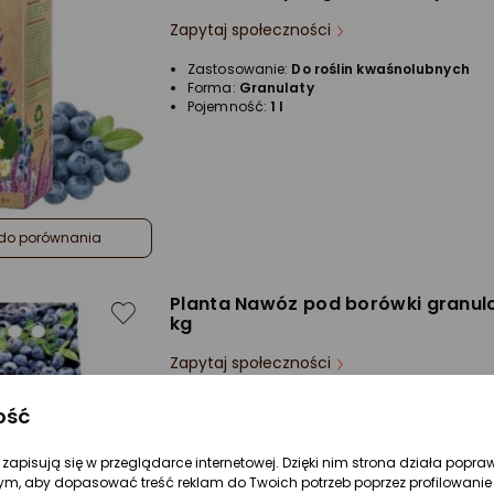
Zapytaj społeczności
Zastosowanie:
Do roślin kwaśnolubnych
Forma:
Granulaty
Pojemność:
1 l
do porównania
Planta Nawóz pod borówki granul
kg
Zapytaj społeczności
Zastosowanie:
Do roślin kwaśnolubnych
ość
Forma:
Granulaty
Waga:
3 kg
re zapisują się w przeglądarce internetowej. Dzięki nim strona działa popra
ym, aby dopasować treść reklam do Twoich potrzeb poprzez profilowanie 