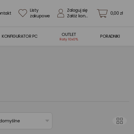
Listy
Zaloguj się
ontakt
0,00 zł
zakupowe
Załóż konto
OUTLET
KONFIGURATOR PC
PORADNIKI
Raty 10x0%
 domyślne