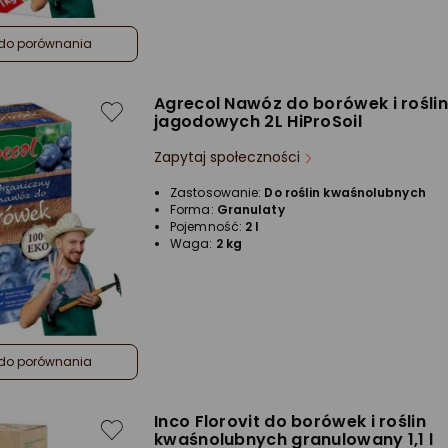
do porównania
Agrecol Nawóz do borówek i roślin
jagodowych 2L HiProSoil
Zapytaj społeczności
Zastosowanie:
Do roślin kwaśnolubnych
Forma:
Granulaty
Pojemność:
2 l
Waga:
2 kg
do porównania
Inco Florovit do borówek i roślin
kwaśnolubnych granulowany 1,1 l