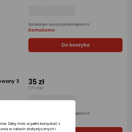
Sprzedaje i wysyła przedsiębiorca:
DomoDomo
Do koszyka
35 zł
owany 3
(1,17 zł/g)
Sprzedaje i wysyła przedsiębiorca:
DomoDomo
wnie. Żeby móc w pełni korzystać z
oraz w celach statystycznych i