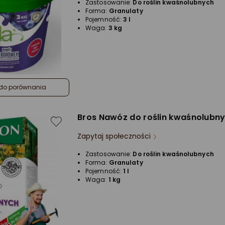
Zastosowanie:
Do roślin kwaśnolubnych
Forma:
Granulaty
Pojemność:
3 l
Waga:
3 kg
do porównania
Bros Nawóz do roślin kwaśnolubny
Zapytaj społeczności
Zastosowanie:
Do roślin kwaśnolubnych
Forma:
Granulaty
Pojemność:
1 l
Waga:
1 kg