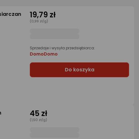
19,79 zł
siarczan
(0,99 zł/g)
Sprzedaje i wysyła przedsiębiorca:
DomoDomo
Do koszyka
45 zł
n
(1,50 zł/g)