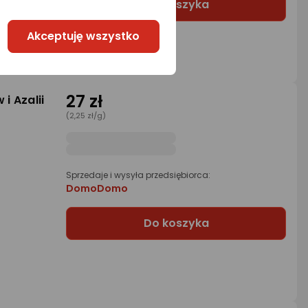
Do koszyka
Akceptuję wszystko
27 zł
i Azalii
(2,25 zł/g)
Sprzedaje i wysyła przedsiębiorca:
DomoDomo
Do koszyka