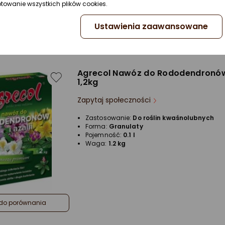
ptowanie wszystkich plików cookies.
Ustawienia zaawansowane
do porównania
Agrecol Nawóz do Rododendronów 
1,2kg
Zapytaj społeczności
Zastosowanie:
Do roślin kwaśnolubnych
Forma:
Granulaty
Pojemność:
0.1 l
Waga:
1.2 kg
do porównania