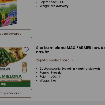
Pojemność:
0.1 l
Waga:
Nie dotyczy
do porównania
Siarka mielona MAX FARMER nawóz
nawóz
Zapytaj społeczności
Zastosowanie:
Do roślin kwaśnolubnych
Forma:
Proszki
Pojemność:
1 l
Waga:
1 kg
do porównania