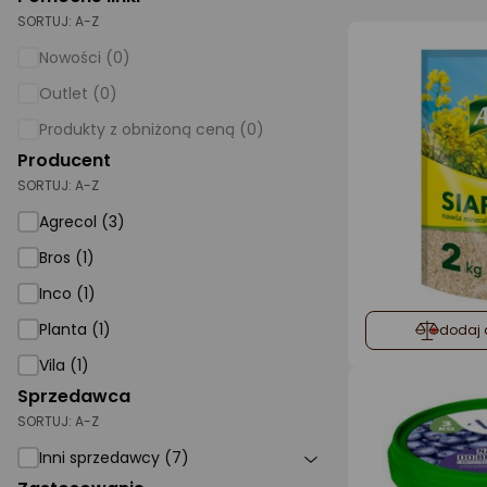
SORTUJ:
A-Z
AGD małe
Nowości (0)
Dom i ogród
Outlet (0)
Biuro i firma
Produkty z obniżoną ceną (0)
Producent
Sport i turystyka
SORTUJ:
A-Z
Zabawki i dziecko
Agrecol (3)
Uroda i zdrowie
Bros (1)
Supermarket
Inco (1)
Strefa marek
Planta (1)
dodaj 
Vila (1)
Sprzedawca
SORTUJ:
A-Z
Inni sprzedawcy (7)