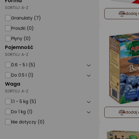
Forma
SORTUJ:
A-Z
dodaj 
Granulaty (7)
Proszki (0)
Płyny (0)
Pojemność
SORTUJ:
A-Z
0.6 - 5 l (5)
Do 0.5 l (1)
Waga
SORTUJ:
A-Z
1.1 - 5 kg (5)
Do 1 kg (1)
dodaj 
Nie dotyczy (0)