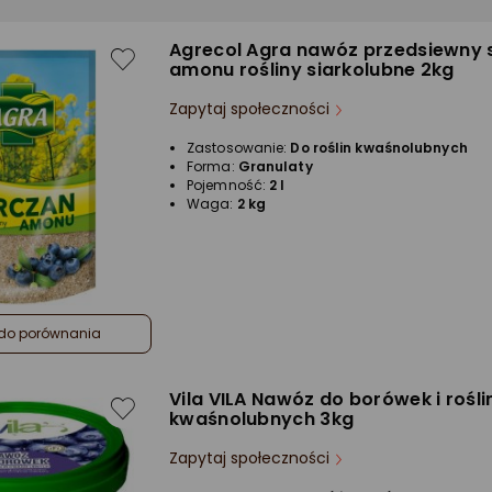
Agrecol Agra nawóz przedsiewny 
amonu rośliny siarkolubne 2kg
Zapytaj społeczności
Zastosowanie:
Do roślin kwaśnolubnych
Forma:
Granulaty
Pojemność:
2 l
Waga:
2 kg
do porównania
Vila VILA Nawóz do borówek i rośli
kwaśnolubnych 3kg
Zapytaj społeczności