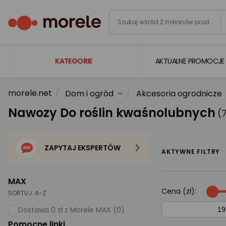
KATEGORIE
AKTUALNE PROMOCJE
morele.net
Dom i ogród
Akcesoria ogrodnicze
Laptopy
Nawozy Do roślin kwaśnolubnych
(
Komputery
Podzespoły komputerowe
ZAPYTAJ EKSPERTÓW
Gaming
AKTYWNE FILTRY
Smartfony i smartwatche
MAX
Telewizory i audio
Cena (zł):
SORTUJ:
A-Z
Foto i kamery
Dostawa 0 zł z Morele MAX (0)
Pomocne linki
AGD duże