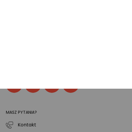
Pokój gamingowy
Tech
Home
SOCIAL MEDIA
Znajdziesz nas na:
MASZ PYTANIA?
Kontakt