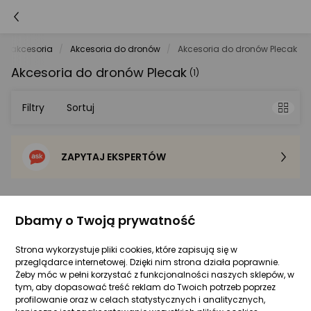
y i akcesoria
Akcesoria do dronów
Akcesoria do dronów Plecak
Akcesoria do dronów Plecak
(1)
Filtry
Sortuj
ZAPYTAJ EKSPERTÓW
Sortowanie domyślne
Cena - od najniższej
Dbamy o Twoją prywatność
Plecak
Cena - od najwyższej
Strona wykorzystuje pliki cookies, które zapisują się w
przeglądarce internetowej. Dzięki nim strona działa poprawnie.
Żeby móc w pełni korzystać z funkcjonalności naszych sklepów, w
Po popularności
Lowepro Plecak DroneGuard BP 250 -
tym, aby dopasować treść reklam do Twoich potrzeb poprzez
LP37099
profilowanie oraz w celach statystycznych i analitycznych,