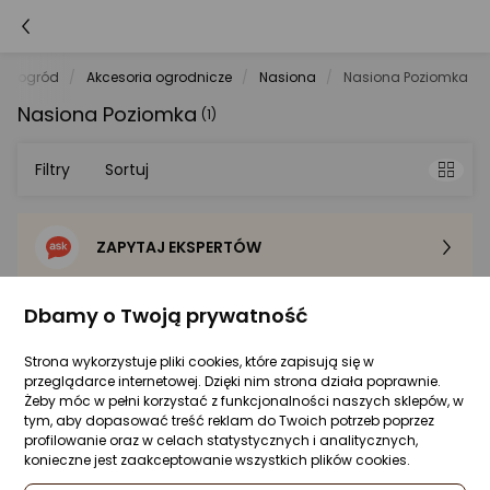
 i ogród
Akcesoria ogrodnicze
Nasiona
Nasiona Poziomka
Nasiona Poziomka
(1)
Filtry
Sortuj
ZAPYTAJ EKSPERTÓW
Sortowanie domyślne
Dbamy o Twoją prywatność
Cena - od najniższej
Poziomka
Strona wykorzystuje pliki cookies, które zapisują się w
Cena - od najwyższej
przeglądarce internetowej. Dzięki nim strona działa poprawnie.
Żeby móc w pełni korzystać z funkcjonalności naszych sklepów, w
tym, aby dopasować treść reklam do Twoich potrzeb poprzez
Po popularności
profilowanie oraz w celach statystycznych i analitycznych,
Click And Grow Click&Grow Kapsułki z
konieczne jest zaakceptowanie wszystkich plików cookies.
nasionami Smart Soil Poziomka 3pak