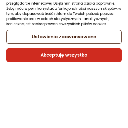
Ocena: od najlepszej
Zapytaj społeczności
przeglądarce internetowej. Dzięki nim strona działa poprawnie.
Żeby móc w pełni korzystać z funkcjonalności naszych sklepów, w
-19%
483,50 zł
tym, aby dopasować treść reklam do Twoich potrzeb poprzez
389,74 zł
Po ilości komentarzy
profilowanie oraz w celach statystycznych i analitycznych,
konieczne jest zaakceptowanie wszystkich plików cookies.
rata od 9,89 zł
Najniższa cena
Ustawienia zaawansowane
z 30 dni przed obniżką: 483,50 zł
Akceptuję wszystko
Sprzedaje i wysyła przedsiębiorca:
Morele.net
K2 Łyżwy FIT Ice r. 44.5
Zapytaj społeczności
479 zł
rata od 12,16 zł