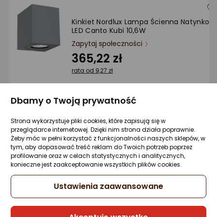
Kinkiet Nordlux Lampa Ścienna Natynkow
LED Canto Kubi 10,6W
Zapytaj społeczności
365,22 zł
rata od 9,27 zł
Dbamy o Twoją prywatność
Sprzedaje i wysyła przedsiębiorca:
Strona wykorzystuje pliki cookies, które zapisują się w
ILOVE.LIGHTING
przeglądarce internetowej. Dzięki nim strona działa poprawnie.
Żeby móc w pełni korzystać z funkcjonalności naszych sklepów, w
tym, aby dopasować treść reklam do Twoich potrzeb poprzez
profilowanie oraz w celach statystycznych i analitycznych,
Kinkiet Nordlux Coupar 2218061008
konieczne jest zaakceptowanie wszystkich plików cookies.
Zapytaj społeczności
Ustawienia zaawansowane
187,74 zł
rata od 4,77 zł