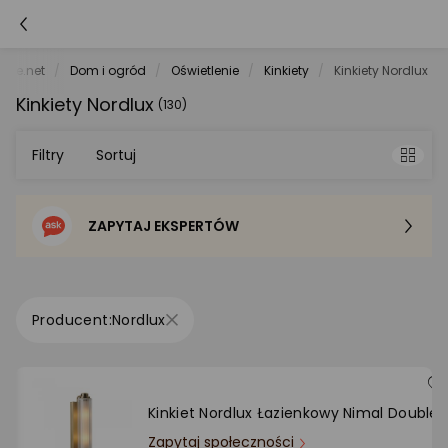
rele.net
Dom i ogród
Oświetlenie
Kinkiety
Kinkiety Nordlux
Kinkiety Nordlux
(130)
Filtry
Sortuj
ZAPYTAJ EKSPERTÓW
Sortowanie domyślne
Cena - od najniższej
Nordlux
Cena - od najwyższej
Po popularności
Kinkiet Nordlux Łazienkowy Nimal Double
Zapytaj społeczności