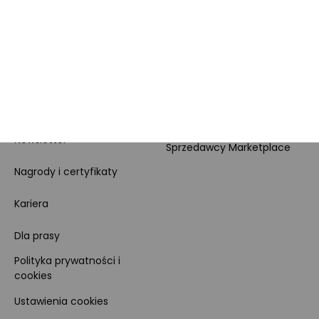
MORELE.NET
MARKETPLACE
O nas
O Marketplace
Dane firmy i numer konta
Zostań sprzedawcą
Obowiązki Morele.net i
Newsletter
Sprzedawcy Marketplace
Nagrody i certyfikaty
Kariera
Dla prasy
Polityka prywatności i
cookies
Ustawienia cookies