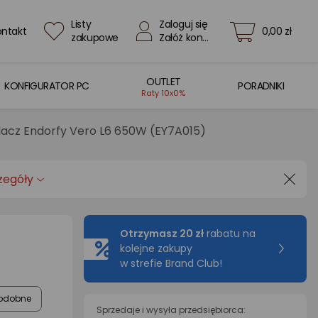
Listy
Zaloguj się
ontakt
0,00 zł
zakupowe
Załóż konto
OUTLET
KONFIGURATOR PC
PORADNIKI
Raty 10x0%
ilacz Endorfy Vero L6 650W (EY7A015)
zegóły
Otrzymasz 20 zł
rabatu na
kolejne zakupy
w strefie Brand Club!
odobne
Sprzedaje i wysyła przedsiębiorca: