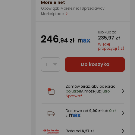
Morele.net
Obowiązki Morele.net I Sprzedawcy
Marketplace.
lub kup za
246
235,97 zł
,94 zł
Więcej
propozycji (12)
Do koszyka
1
Zamów teraz, aby odebrać
pojutrze
!
A może już
jutro
!
Sprawdź
Dostawa od
9,90 zł
lub
0 zł
z
Rata od
6,27 zł