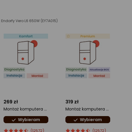
 Endorfy Vero L6 650W (EY7A015)
269 zł
319 zł
Montaż komputera Komfort
Montaż komputera Premium
Wybieram
Wybieram
ocena
Ocena
ocena
Ocena
(12572)
(12572)