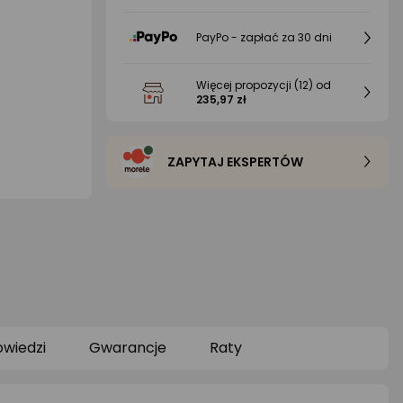
PayPo - zapłać za 30 dni
Więcej propozycji
(12)
od
235,97 zł
ZAPYTAJ EKSPERTÓW
owiedzi
Gwarancje
Raty