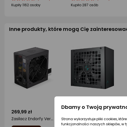
produktu
produktu
produktu
produktu
Kupiły 1162 osoby
Kupiło 287 osób
4.5/5
4.5/5
gwiazdki
gwiazdki
Inne produkty, które mogą Cię zainteresowa
Dbamy o Twoją prywatn
269,99 zł
249 zł
Zasilacz Endorfy Vero L6 750W (EY7A014)
Zasilacz Deepcool PL650D 650W ATX 3.1 (R-PL650D-FC0B-EU-V2)
Strona wykorzystuje pliki cookies, któ
funkcjonalności naszych sklepów, w t