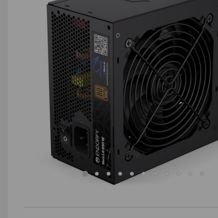
AGD małe
Dom i ogród
Biuro i firma
Sport i turystyka
Zabawki i dziecko
Uroda i zdrowie
Supermarket
Strefa marek