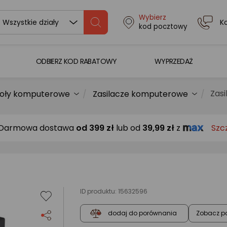
Wybierz
K
Wszystkie działy
kod pocztowy
ODBIERZ KOD RABATOWY
WYPRZEDAŻ
Zas
oły komputerowe
Zasilacze komputerowe
Darmowa dostawa
od
399 zł
lub od
39,99 zł
z
Szc
ID produktu:
15632596
Zobacz p
dodaj do porównania