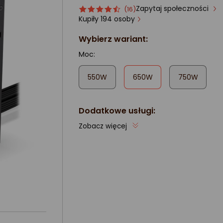
Zapytaj społeczności
Ocena
ocena
(16)
produktu
produktu
Kupiły 194 osoby
4.5/5
Wybierz wariant:
gwiazdki
Moc:
,
550W
650W
750W
zaznaczone
Dodatkowe usługi:
Zobacz więcej