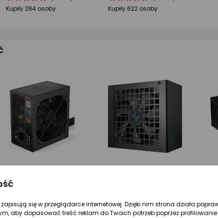
produktu
produktu
produktu
produktu
Kupiły 284 osoby
Kupiły 622 osoby
4.5/5
4.5/5
gwiazdki
gwiazdki
ć
ość
220 zł
239 zł
2
Zasilacz Endorfy Vero L6 550W (EY7A016)
Zasilacz Deepcool PL750D 750W ATX 3.1 (R-PL750D-FC0B-EU-V2)
re zapisują się w przeglądarce internetowej. Dzięki nim strona działa popra
ym, aby dopasować treść reklam do Twoich potrzeb poprzez profilowanie 