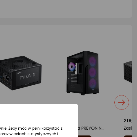
24,99 zł
199 zł
219,31
Zasilacz XPG Pylon II 650W (PYLON650IIB-BKCEU)
Obudowa PREYON Nest Aero ARGB (PNA04B)
wnie. Żeby móc w pełni korzystać z
oraz w celach statystycznych i