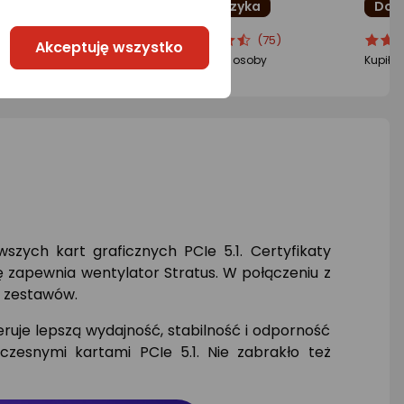
Do koszyka
Do koszyka
Do 
cena
cena
ocena
Ocena
ocena
Ocen
(8)
(75)
Akceptuję wszystko
oduktu
oduktu
produktu
produktu
produ
produ
piło 113 osób
Kupiły 923 osoby
Kupiły
5
4.5/5
4.5/5
iazdki
gwiazdki
gwiazd
szych kart graficznych PCIe 5.1. Certyfikaty
ę zapewnia wentylator Stratus. W połączeniu z
h zestawów.
ruje lepszą wydajność, stabilność i odporność
esnymi kartami PCIe 5.1. Nie zabrakło też