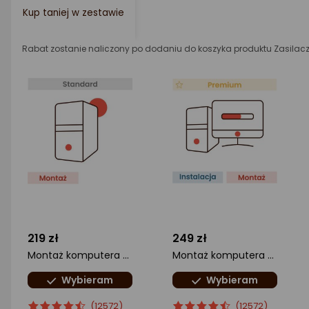
Kup taniej w zestawie
Rabat zostanie naliczony po dodaniu do koszyka produktu Zasilacz
219 zł
249 zł
Montaż komputera Standard
Montaż komputera z instalacją systemu operacyjnego
Wybieram
Wybieram
ocena
Ocena
ocena
Ocena
(12572)
(12572)