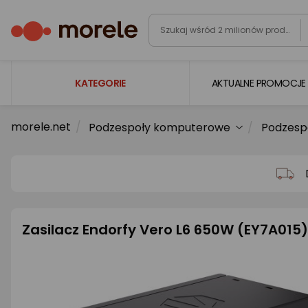
KATEGORIE
AKTUALNE PROMOCJE
morele.net
Podzespoły komputerowe
Podzesp
Laptopy
Komputery
Podzespoły komputerowe
Gaming
Zasilacz Endorfy Vero L6 650W (EY7A015)
Smartfony i smartwatche
Telewizory i audio
Foto i kamery
AGD duże