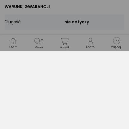
WARUNKI GWARANCJI
Długość
nie dotyczy
Typ gwarancji
nie dotyczy
Start
Konto
Więcej
Menu
Koszyk
Inni kupili również