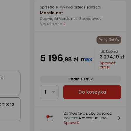
Sprzedaje i wysyła przedsiębiorca:
Morele.net
Obowiązki Morele.net I Sprzedawcy
Marketplace.
Raty 3x0%
lub kup za
5 196
3 274,10 zł
,98 zł
Sprawdź
outlet
ok
Ostatnie sztuki
Do koszyka
1
onitora
Zamów teraz, aby odebrać
pojutrze
!
A może już
jutro
!
Sprawdź