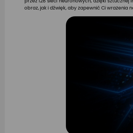
przez 128 sieci neuronowych, dzięki sztucznej 
obraz, jak i dźwięk, aby zapewnić Ci wrażenia n