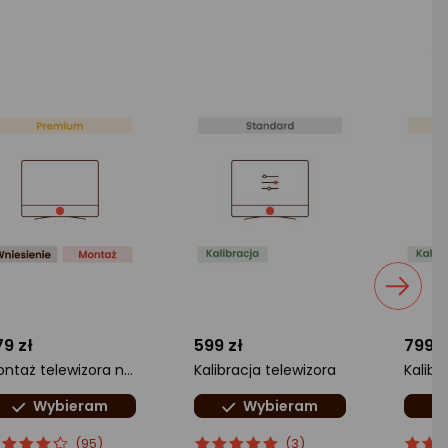
79 zł
599 zł
799 z
Montaż telewizora na ścianie KOMFORT
Kalibracja telewizora
Wybieram
Wybieram
cena
cena
ocena
Ocena
ocena
Ocen
(95)
(3)