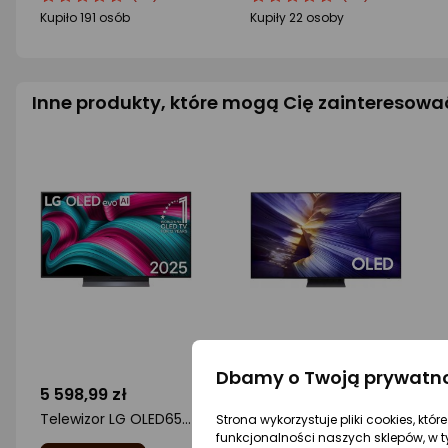
produktu
produktu
produktu
produktu
Kupiło 191 osób
Kupiły 22 osoby
4.5/5
4/5
gwiazdki
gwiazdki
Inne produkty, które mogą Cię zainteresowa
Dbamy o Twoją prywatn
5 598,99 zł
3 745,02 zł
Telewizor LG OLED65C51LA OLED 65'' 4K Ultra HD WebOS 25
Telewizor Samsung QE55S90F OLED 55'' 4K Ultra HD Tizen
Strona wykorzystuje pliki cookies, któ
funkcjonalności naszych sklepów, w t