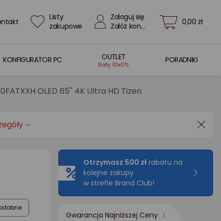
Listy
Zaloguj się
ontakt
0,00 zł
zakupowe
Załóż konto
OUTLET
KONFIGURATOR PC
PORADNIKI
Raty 10x0%
FATXXH OLED 65'' 4K Ultra HD Tizen
zegóły
Otrzymasz 500 zł
rabatu na
kolejne zakupy
w strefie Brand Club!
odobne
Gwarancja Najniższej Ceny