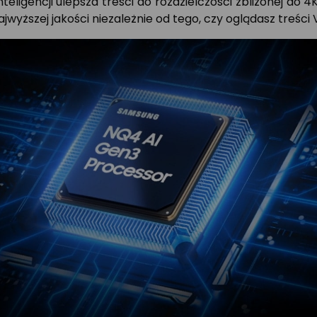
inteligencji ulepsza treści do rozdzielczości zbliżonej d
ajwyższej jakości niezależnie od tego, czy oglądasz treści