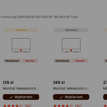
r Samsung QE65S90FATXXH OLED 65'' 4K Ultra HD Tizen
129 zł
269 zł
2
Montaż telewizora KOMFORT
Montaż telewizora na ścianie
Wybieram
Wybieram
ocena
Ocena
ocena
Ocena
o
O
(95)
(95)