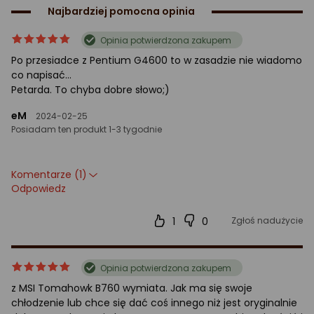
Najbardziej pomocna opinia
ocena
Ocena
Opinia potwierdzona zakupem
produktu
produktu
Po przesiadce z Pentium G4600 to w zasadzie nie wiadomo
5/5
co napisać...
gwiazdki
Petarda. To chyba dobre słowo;)
eM
2024-02-25
Posiadam ten produkt 1-3 tygodnie
Komentarze (1)
Odpowiedz
1
0
Zgłoś nadużycie
ocena
Ocena
Opinia potwierdzona zakupem
produktu
produktu
z MSI Tomahowk B760 wymiata. Jak ma się swoje
5/5
chłodzenie lub chce się dać coś innego niż jest oryginalnie
gwiazdki