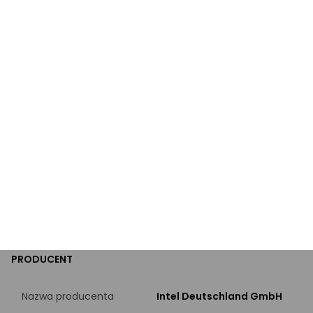
TDP
65 W
PAMIĘĆ
Rodzaje obsługiwanej
DDR5-4800
pamięci
Pamięć podręczna L2
7.5 MB
Pamięć podręczna L3
18 MB
PRODUCENT
Nazwa producenta
Intel Deutschland GmbH