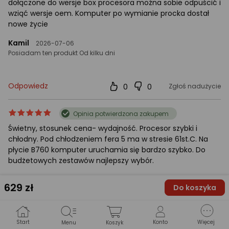
dołączone do wersje box procesora można sobie odpuścić i
wziąć wersje oem. Komputer po wymianie procka dostał
nowe życie
Kamil
2026-07-06
Posiadam ten produkt Od kilku dni
Odpowiedz
0
0
Zgłoś nadużycie
ocena
Ocena
Opinia potwierdzona zakupem
produktu
produktu
Świetny, stosunek cena- wydajność. Procesor szybki i
5/5
chłodny. Pod chłodzeniem fera 5 ma w stresie 61st.C. Na
gwiazdki
płycie B760 komputer uruchamia się bardzo szybko. Do
budżetowych zestawów najlepszy wybór.
Łukasz
2024-10-28
629
zł
Do koszyka
Posiadam ten produkt 1-3 tygodnie
Odpowiedz
0
0
Zgłoś nadużycie
Start
Konto
Więcej
Menu
Koszyk