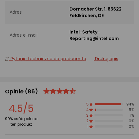
Dornacher Str. 1, 85622
Adres
Feldkirchen, DE
Intel-Safety-
Adres e-mail
Reporting@intel.com
Pytanie techniczne do producenta
Drukuj opis
Opinie
(86)
ocena
Ocena
produktu
produktu
4.5/5
5
94%
4.5/5
4
5%
gwiazdki
3
1%
99% osób poleca
2
0%
ten produkt
1
0%