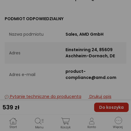
PODMIOT ODPOWIEDZIALNY
Nazwa podmiotu
Sales, AMD GmbH
Einsteinring 24, 85609
Adres
Aschheim-Dornach, DE
product-
Adres e-mail
compliance@amd.com
Pytanie techniczne do producenta
Drukuj opis
539
zł
Do koszyka
Opinie
(1313)
ocena
Ocena
Start
Konto
Więcej
Menu
Koszyk