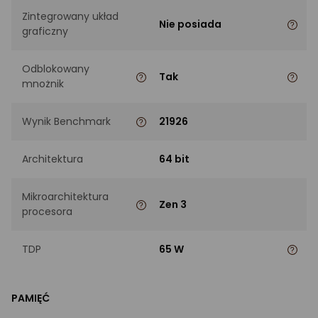
Zintegrowany układ
Nie posiada
graficzny
Odblokowany
Tak
mnożnik
Wynik Benchmark
21926
Architektura
64 bit
Mikroarchitektura
Zen 3
procesora
TDP
65 W
PAMIĘĆ