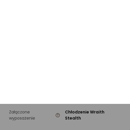
TDP
65 W
PAMIĘĆ
Rodzaje obsługiwanej
DDR4-3200
pamięci
Pamięć podręczna L2
3 MB
Pamięć podręczna L3
32 MB
WYPOSAŻENIE
Załączone
Chłodzenie Wraith
wyposażenie
Stealth