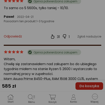
ocena
Ocena
Opinia potwierdzona zakupem
produktu
produktu
To samo co 5 5600x, tylko taniej - 10/10.
5/5
gwiazdki
Paweł
2022-04-21
Posiadam ten produkt 1-3 tygodnie
Odpowiedz
31
1
Zgłoś nadużycie
ocena
Ocena
Opinia potwierdzona zakupem
produktu
produktu
Witam,
5/5
Chwilę się zastanawiałem nad zakupem bo do ubiegłego
gwiazdki
tygodnia miałem na stanie Ryzen 5 2600 i wystarczało to
normalnej pracy w zupełności.
Mam Asusa Prime B450-Plus, RAM 16GB 3000 CL15, system
na SSD GoodRAM Iridium i tyle musi wystarczyć.
585
zł
Do koszyka
Nie grywam jakoś szczególnie(SWTOR czasem Diablo 3)
więc ciśnienia nie miałem dużego.
Ale obniżka ceny serii 56xx (ok. 25%) plus świadomość że za
Start
Konto
Więcej
Menu
Koszyk
rozsądną cenę można poprawić znacznie osiągi swojego