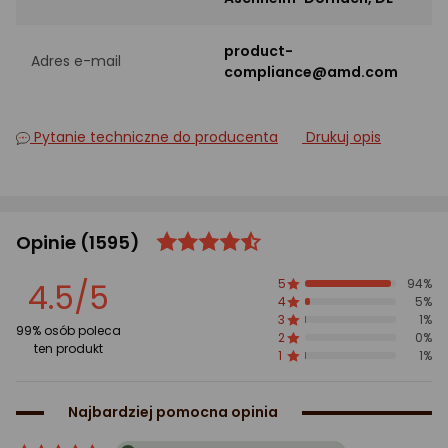
product-
Adres e-mail
compliance@amd.com
Pytanie techniczne do producenta
Drukuj opis
Opinie
(1595)
ocena
Ocena
produktu
produktu
4.5/5
5
94%
4.5/5
4
5%
gwiazdki
3
1%
99% osób poleca
2
0%
ten produkt
1
1%
Najbardziej pomocna opinia