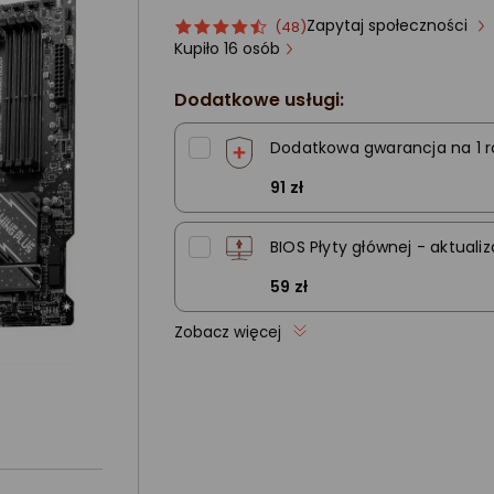
Zapytaj społeczności
Ocena
ocena
(48)
produktu
produktu
Kupiło 16 osób
4.5/5
gwiazdki
Dodatkowe usługi:
Dodatkowa gwarancja na 1 r
91 zł
BIOS Płyty głównej - aktualiz
59 zł
Zobacz więcej