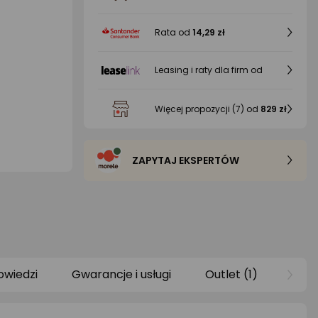
Rata od
14,29 zł
Leasing i raty dla firm od
Więcej propozycji
(7)
od
829 zł
ZAPYTAJ EKSPERTÓW
owiedzi
Gwarancje i usługi
Outlet (1)
Raty