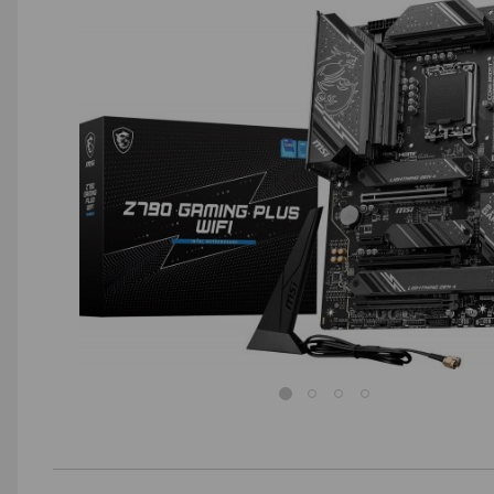
AGD małe
Dom i ogród
Biuro i firma
Sport i turystyka
Zabawki i dziecko
Uroda i zdrowie
Supermarket
Strefa marek