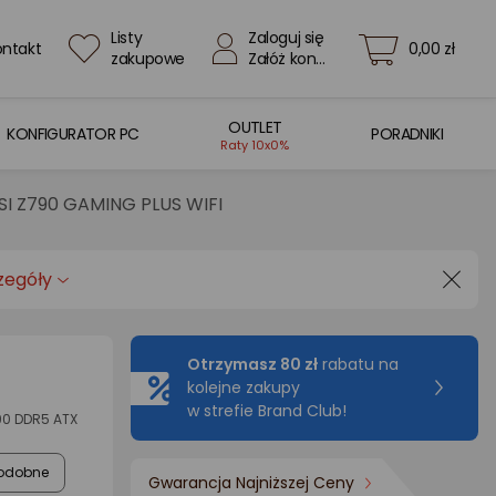
Listy
Zaloguj się
ontakt
0,00 zł
zakupowe
Załóż konto
OUTLET
KONFIGURATOR PC
PORADNIKI
Raty 10x0%
SI Z790 GAMING PLUS WIFI
zegóły
Otrzymasz 80 zł
rabatu na
kolejne zakupy
w strefie Brand Club!
790 DDR5 ATX
odobne
Gwarancja Najniższej Ceny