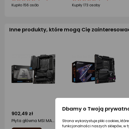
produktu
produktu
produktu
produktu
Kupiło 156 osób
Kupiły 173 osoby
4.5/5
4.5/5
gwiazdki
gwiazdki
Inne produkty, które mogą Cię zainteresowa
Dbamy o Twoją prywatn
902,49 zł
999 zł
Płyta główna MSI MAG Z790 TOMAHAWK WIFI
Płyta główna Gigabyte Z790 AORUS ELITE AX
Strona wykorzystuje pliki cookies, któ
funkcjonalności naszych sklepów, w t