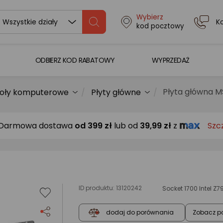
Wybierz
K
Wszystkie działy
kod pocztowy
ODBIERZ KOD RABATOWY
WYPRZEDAŻ
Płyta główna M
oły komputerowe
Płyty główne
Darmowa dostawa
od
399 zł
lub od
39,99 zł
z
Szc
ID produktu:
13120242
Socket 1700 Intel Z
Zobacz p
dodaj do porównania