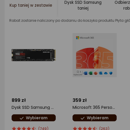
Dysk SSD Samsung
Odbierz
Kup taniej w zestawie
taniej
ra
Rabat zostanie naliczony po dodaniu do koszyka produktu Płyta gł
899 zł
359 zł
Dysk SSD Samsung 990 PRO 1TB M.2 2280 PCI-E x4 Gen4 NVMe (MZ-V9P1T0BW)
Microsoft 365 Personal ML (EP2-32306)
Wybieram
Wybieram
ocena
Ocena
ocena
Ocena
(749)
(263)