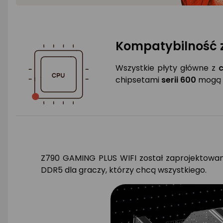
Kompatybilność z
Wszystkie płyty główne z
c
chipsetami
serii 600
mogą
Z790 GAMING PLUS WIFI został zaprojektowan
DDR5 dla graczy, którzy chcą wszystkiego.