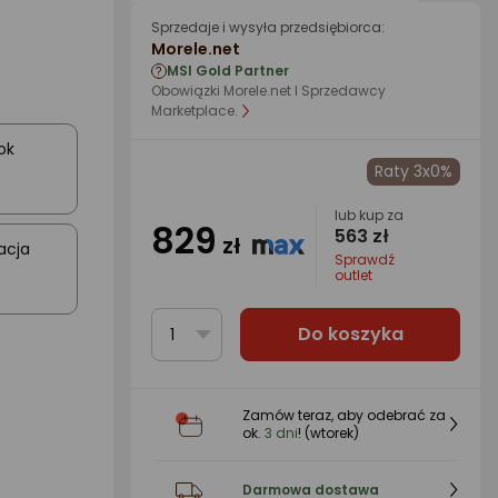
Sprzedaje i wysyła przedsiębiorca:
Morele.net
MSI Gold Partner
Obowiązki Morele.net I Sprzedawcy
Marketplace.
ok
Raty 3x0%
lub kup za
829
563 zł
zł
acja
Sprawdź
outlet
Do koszyka
1
Zamów teraz, aby odebrać za
ok.
3 dni
! (wtorek)
Darmowa dostawa