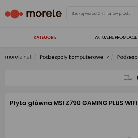
KATEGORIE
AKTUALNE PROMOCJE
morele.net
Podzespoły komputerowe
Podzesp
Laptopy
Komputery
Podzespoły komputerowe
Gaming
Płyta główna MSI Z790 GAMING PLUS WIFI
Smartfony i smartwatche
Telewizory i audio
Foto i kamery
AGD duże