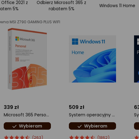
 Office 2021 z
Odbierz Microsoft 365 z
Windows 11 Home
batem 5%
rabatem 5%
ówna MSI Z790 GAMING PLUS WIFI
339 zł
509 zł
6
Microsoft 365 Personal PL (EP2-32454)
System operacyjny Microsoft Windows 11 Home PL 64 bit OEM (KW9-00648)
Wybieram
Wybieram
ocena
Ocena
ocena
Ocena
o
O
(263)
(1862)