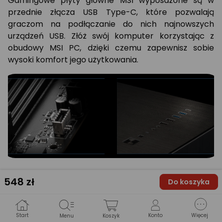
Gamingowe płyty główne MSI wyposażone są w
przednie złącza USB Type-C, które pozwalają
graczom na podłączanie do nich najnowszych
urządzeń USB. Złóż swój komputer korzystając z
obudowy MSI PC, dzięki czemu zapewnisz sobie
wysoki komfort jego użytkowania.
Ogromny krok w wydajności
548
zł
Do koszyka
pamięci
Start
Konto
Więcej
Menu
Koszyk
MSI OC LAB nie tylko ciężko pracuje nad