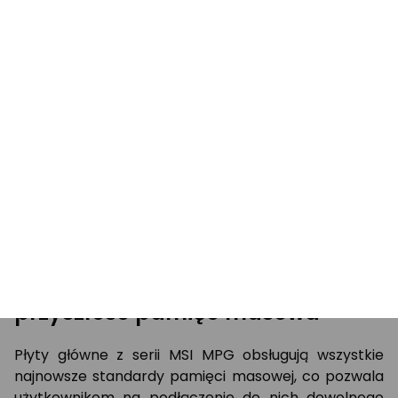
gniazdach PCIE umieścić ciężkie i duże karty
graficzne.
Szybka i przygotowana na
przyszłość pamięć masowa
Płyty główne z serii MSI MPG obsługują wszystkie
najnowsze standardy pamięci masowej, co pozwala
użytkownikom na podłączenie do nich dowolnego