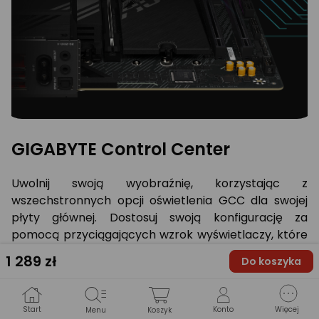
GIGABYTE Control Center
Uwolnij swoją wyobraźnię, korzystając z
wszechstronnych opcji oświetlenia GCC dla swojej
płyty głównej. Dostosuj swoją konfigurację za
pomocą przyciągających wzrok wyświetlaczy, które
odzwierciedlają Twoją wyjątkową osobowość i
1 289
zł
Do koszyka
preferencje. Programowalne złącza LED RGB
umożliwiają precyzyjną kontrolę nad poszczególnymi
diodami LED (dla urządzeń ARGB GEN2), płynnie
Start
Konto
Więcej
Menu
Koszyk