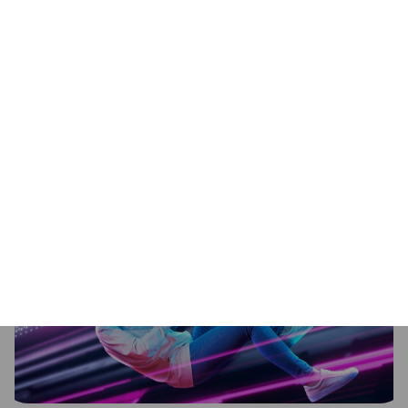
Szybka sieć
Gigabyte X870E AORUS ELITE WIFI7 oferuje szybkie
połączenia sieciowe dzięki wbudowanej karcie
sieciowej 2.5GbE LAN oraz Wi-Fi 7 z kierunkową
anteną o wysokim zysku. Dzięki temu użytkownicy
mogą cieszyć się stabilnym i szybkim połączeniem
internetowym, co jest kluczowe dla graczy online i
profesjonalistów pracujących z dużymi plikami.