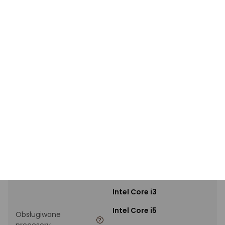
Standard płyty
Micro ATX
Kolor
Czarny
TECHNICZNE
Zastosowanie
Gamingowe
Chipset płyty
Intel B760
Gniazdo procesora
Socket 1700
Intel Celeron
Intel Core i3
Intel Core i5
Obsługiwane
procesory