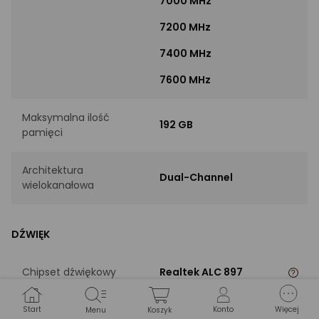
7000 MHz
7200 MHz
7400 MHz
7600 MHz
Maksymalna ilość
192 GB
pamięci
Architektura
Dual-Channel
wielokanałowa
DŹWIĘK
Chipset dźwiękowy
Realtek ALC 897
Kanały audio
7.1
Start
Konto
Więcej
Menu
Koszyk