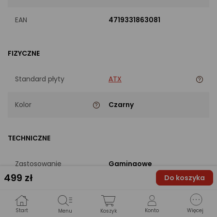
EAN
4719331863081
FIZYCZNE
Standard płyty
ATX
Kolor
Czarny
TECHNICZNE
Zastosowanie
Gamingowe
499
zł
Do koszyka
Chipset płyty
AMD B650
Start
Konto
Więcej
Menu
Koszyk
Gniazdo procesora
Socket AM5