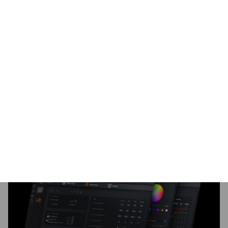
sterowania wszystkimi niezbędnymi funkcjami.
Ujednolicona platforma oprogramowania dla
wszystkich produktów obsługiwanych przez
Gigabyte
Intuicyjny interfejs użytkownika zapewniający
łatwość obsługi
Modularne komponenty sterujące tylko dla
zainstalowanego sprzętu
Funkcja automatycznej aktualizacji
zapewniająca aktualność systemu i obsługę
przyszłych produktów