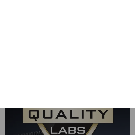
Rygorystycznie przetestowane
Wszystkie produkty Lexar poddawane są
kompleksowym testom w Lexar Quality Labs –
ośrodkach wyposażonych w tysiące różnych
aparatów i urządzeń cyfrowych, aby zapewnić
wydajność, jakość, kompatybilność i niezawodność.