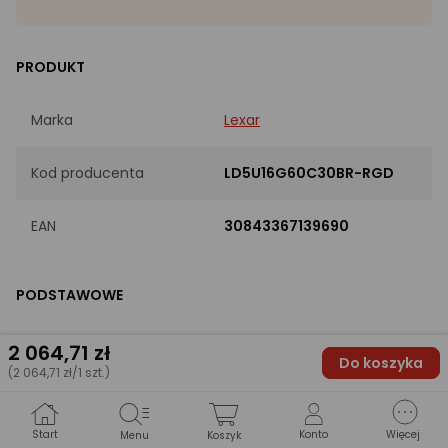
PRODUKT
Marka
Lexar
Kod producenta
LD5U16G60C30BR-RGD
EAN
30843367139690
PODSTAWOWE
Linia
Ares RGB Gen2
2 064
,71 zł
Do koszyka
(2 064,71 zł/1 szt.)
TECHNICZNE
Start
Konto
Więcej
Menu
Koszyk