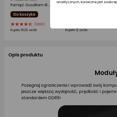
analitycznych, konieczne jest zaakce
Pamięć GoodRam IRDM, DDR5, 32 GB, 6000MHz, CL30 (IR-6000D564L30S/32GDC)
Pamięć GoodRam IRDM, DDR5, 32 GB, 5600MHz, CL36 (IR-5600D564L36S/32GDC)
Do koszyka
Do koszyka
ocena
Ocena
ocena
Ocena
(1300)
(23)
produktu
produktu
produktu
produktu
Kupiło 1525 osób
Kupiło 12 osób
4.5/5
4.5/5
gwiazdki
gwiazdki
Opis produktu
Moduły
Pożegnaj ograniczenia i wprowadź swój kompu
jeszcze większą wydajność, prędkość i poje
standardem DDR5!