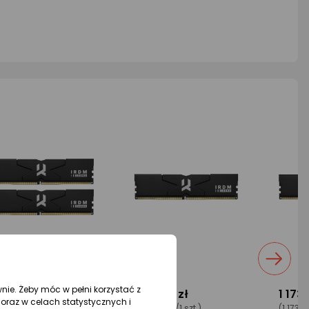
wnie. Żeby móc w pełni korzystać z
313,92 zł
1 177,66 zł
1 173,
oraz w celach statystycznych i
313,92 zł/1 szt.)
(1 177,66 zł/1 szt.)
(1 173,91