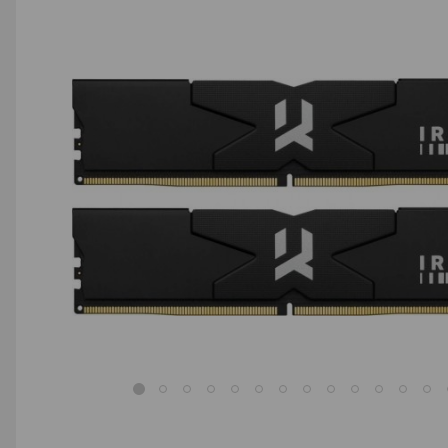
AGD małe
Dom i ogród
Biuro i firma
Sport i turystyka
Zabawki i dziecko
Uroda i zdrowie
Supermarket
Strefa marek