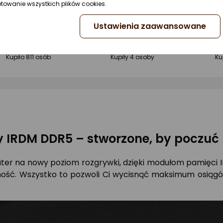
ptowanie wszystkich plików cookies.
Pamięć GoodRam IRDM, DDR5, 32 GB, 6400MHz, CL32 (IR-6400D564L32S/32GDC)
Pamięć GoodRam IRDM, DDR5, 32 GB, 7200MHz, CL34 (IR-7200D564L34S/32GDC)
Ustawienia zaawansowane
Do koszyka
Do koszyka
ocena
Ocena
ocena
Ocena
o
O
(1300)
(1300)
produktu
produktu
produktu
produktu
pr
pr
Kupiło 811 osób
Kupiły 4 osoby
Ku
4.5/5
4.5/5
4.
gwiazdki
gwiazdki
gw
 IRDM DDR5 – stworzone, by poczuć 
ter na nowy poziom rozgrywki, dzięki modułom pamięci
mność. Wszystko to pozwoli Ci wycisnąć maksimum osiąg