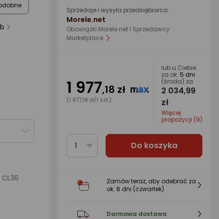
odobne
Sprzedaje i wysyła przedsiębiorca:
Morele.net
 osób
Obowiązki Morele.net I Sprzedawcy
Marketplace.
lub u Ciebie
za ok.
5 dni
1 977
(środa) za
,18 zł
2 034,99
(1 977,18 zł/1 szt.)
zł
Więcej
propozycji (9)
Do koszyka
1
CL36
Zamów teraz, aby odebrać za
ok.
6 dni
(czwartek)
Darmowa dostawa