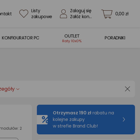
Listy
Zaloguj się
ontakt
0,00 zł
zakupowe
Załóż konto
OUTLET
KONFIGURATOR PC
PORADNIKI
Raty 10x0%
zegóły
Otrzymasz 190 zł
rabatu na
kolejne zakupy
w strefie Brand Club!
 modułów: 2