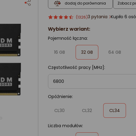
Zobacz p
dodaj do porównania
3 pytania
Kupiło 6
Ocena
ocena
(1326)
produktu
produktu
Wybierz wariant:
4.5/5
gwiazdki
Pojemność łączna:
,
16 GB
32 GB
64 GB
zaznaczone
Częstotliwość pracy [MHz]:
6800
Opóźnienie:
,
CL30
CL32
CL34
zaznaczone
Liczba modułów:
,