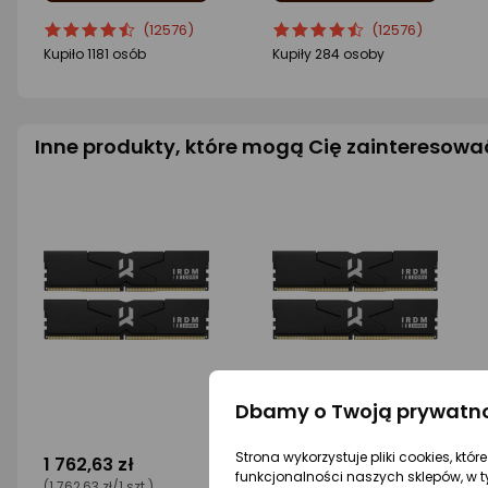
ocena
Ocena
ocena
Ocena
(12576)
(12576)
produktu
produktu
produktu
produktu
Kupiło 1181 osób
Kupiły 284 osoby
4.5/5
4.5/5
gwiazdki
gwiazdki
Inne produkty, które mogą Cię zainteresowa
Dbamy o Twoją prywatn
Strona wykorzystuje pliki cookies, któ
1 762,63 zł
1 779 zł
funkcjonalności naszych sklepów, w t
(1 762,63 zł/1 szt.)
(1 779 zł/1 szt.)