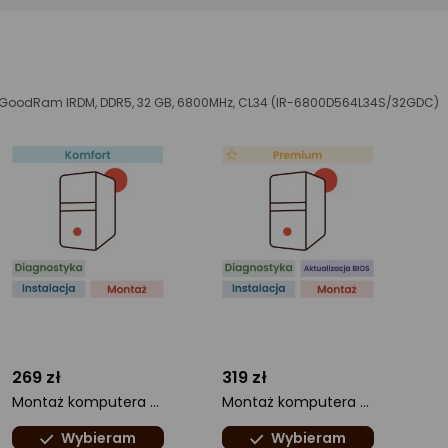
ć GoodRam IRDM, DDR5, 32 GB, 6800MHz, CL34 (IR-6800D564L34S/32GDC)
269 zł
319 zł
Montaż komputera Komfort
Montaż komputera Premium
Wybieram
Wybieram