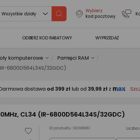
Wybierz
K
Wszystkie działy
kod pocztowy
ODBIERZ KOD RABATOWY
WYPRZEDAŻ
oły komputerowe
Pamięci RAM
 (IR-6800D564L34S/32GDC)
Darmowa dostawa
od
399 zł
lub od
39,99 zł
z
Szc
00MHz, CL34 (IR-6800D564L34S/32GDC)
ID produktu:
13098961
Liczba