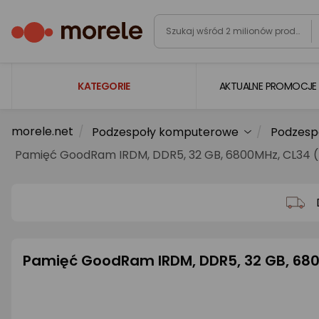
KATEGORIE
AKTUALNE PROMOCJE
morele.net
Podzespoły komputerowe
Podzesp
Laptopy
Pamięć GoodRam IRDM, DDR5, 32 GB, 6800MHz, CL34
Komputery
Podzespoły komputerowe
Gaming
Smartfony i smartwatche
Pamięć GoodRam IRDM, DDR5, 32 GB, 68
Telewizory i audio
Foto i kamery
AGD duże