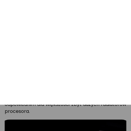
Wysokość modułu 42 mm
Kontynuując tradycję kompatybilności na rynku
wtórnym chłodziarek procesorów, Ripjaws V został
zaprojektowany z modułem o wysokości 42 mm
odpowiednim dla większości zbyt dużych radiatorów
procesora.