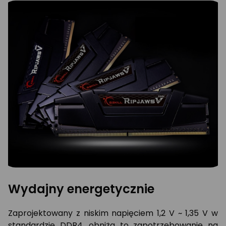
Wydajny energetycznie
Zaprojektowany z niskim napięciem 1,2 V ~ 1,35 V w
standardzie DDR4, obniża to zapotrzebowanie na