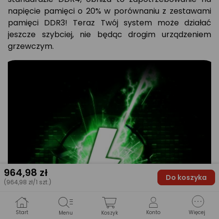
napięcie pamięci o 20% w porównaniu z zestawami
pamięci DDR3! Teraz Twój system może działać
jeszcze szybciej, nie będąc drogim urządzeniem
grzewczym.
964
,98 zł
Do koszyka
(964,98 zł/1 szt.)
Start
Konto
Więcej
Menu
Koszyk