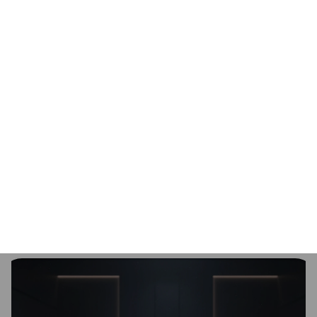
Chłodna praca karty graficznej
Volcano Stellar Plus oferuje rzadko spotykane
rozwiązanie, które poprawia wydajność i chłodzenie
jednego z najbardziej gorących elementów
komputera, czyli karty graficznej. Specjalna,
regulowana ramka na wentylator pozwala
skierować strumień zimnego powietrza dokładnie
tam, gdzie jest najbardziej potrzebny. Dzięki temu
karta graficzna pracuje wydajniej i ciszej, nawet
podczas wielogodzinnych sesji gamingowych, a Ty
możesz cieszyć się płynną rozgrywką i spokojem, nie
martwiąc się o temperatury podzespołów.