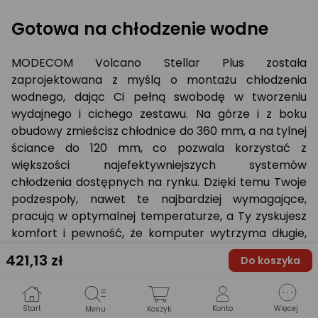
Gotowa na chłodzenie wodne
MODECOM Volcano Stellar Plus została
zaprojektowana z myślą o montażu chłodzenia
wodnego, dając Ci pełną swobodę w tworzeniu
wydajnego i cichego zestawu. Na górze i z boku
obudowy zmieścisz chłodnice do 360 mm, a na tylnej
ściance do 120 mm, co pozwala korzystać z
większości najefektywniejszych systemów
chłodzenia dostępnych na rynku. Dzięki temu Twoje
podzespoły, nawet te najbardziej wymagające,
pracują w optymalnej temperaturze, a Ty zyskujesz
komfort i pewność, że komputer wytrzyma długie,
intensywne sesje gamingowe. MODECOM Volcano
421
,13 zł
Do koszyka
Stellar Plus łączy więc funkcjonalność i wydajność,
pozostawiając Ci pełną kontrolę nad chłodzeniem
sprzętu.
Start
Konto
Więcej
Menu
Koszyk