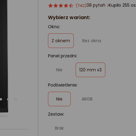
38 pytań
Kupiło
Ocena
ocena
(742)
produktu
produktu
Wybierz wariant:
4.5/5
gwiazdki
Okno:
,
Z oknem
Bez okna
zaznaczone
Panel przedni:
,
Nie
120 mm x3
zaznaczone
Podświetlenie:
,
Nie
ARGB
zaznaczone
Zestaw:
Brak