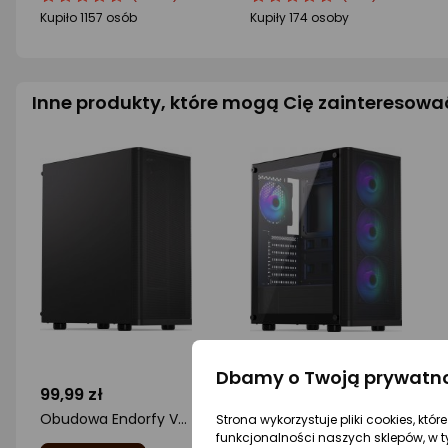
produktu
produktu
produktu
produktu
Kupiło 1157 osób
Kupiły 174 osoby
4.5/5
4.5/5
gwiazdki
gwiazdki
Inne produkty, które mogą Cię zainteresowa
Dbamy o Twoją prywatn
99,99 zł
276 zł
Obudowa Endorfy Ventum 200 Solid (EY2A001)
Obudowa Endorfy Ventium 200 ARBG + Chłodzenie ENDORFY Spartan 5 MAX ARGB
Strona wykorzystuje pliki cookies, któ
funkcjonalności naszych sklepów, w t