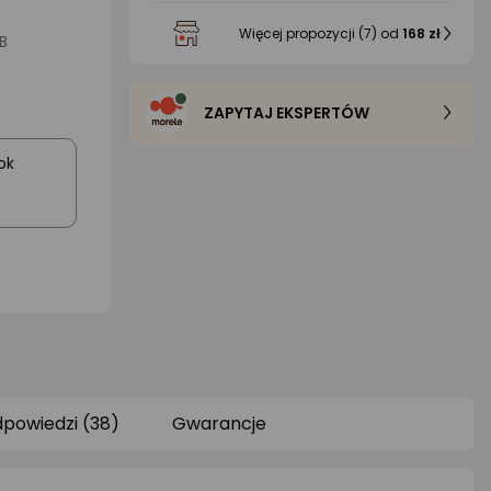
Więcej propozycji
(7)
od
168 zł
B
ZAPYTAJ EKSPERTÓW
ok
dpowiedzi (38)
Gwarancje