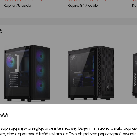
produktu
produktu
produktu
produktu
pr
pr
Kupiło 75 osób
Kupiło 847 osób
Ku
4.5/5
4.5/5
4.
gwiazdki
gwiazdki
gw
ć
ość
199 zł
168 zł
31
Obudowa Endorfy Ventum 200 ARGB (EY2A014)
Obudowa Endorfy Signum 300 Air (EY2A005)
re zapisują się w przeglądarce internetowej. Dzięki nim strona działa popra
ym, aby dopasować treść reklam do Twoich potrzeb poprzez profilowanie 