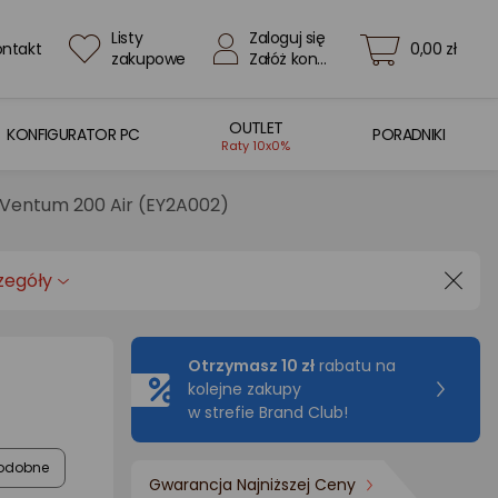
Listy
Zaloguj się
ontakt
0,00 zł
zakupowe
Załóż konto
OUTLET
KONFIGURATOR PC
PORADNIKI
Raty 10x0%
Ventum 200 Air (EY2A002)
zegóły
Otrzymasz 10 zł
rabatu na
kolejne zakupy
w strefie Brand Club!
odobne
Gwarancja Najniższej Ceny