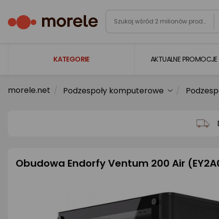
KATEGORIE
AKTUALNE PROMOCJE
morele.net
Podzespoły komputerowe
Podzesp
Laptopy
Komputery
Podzespoły komputerowe
Gaming
Obudowa Endorfy Ventum 200 Air (EY2A
Smartfony i smartwatche
Telewizory i audio
Foto i kamery
AGD duże