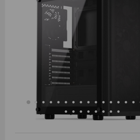
AGD małe
Dom i ogród
Biuro i firma
Sport i turystyka
Zabawki i dziecko
Uroda i zdrowie
Supermarket
Strefa marek