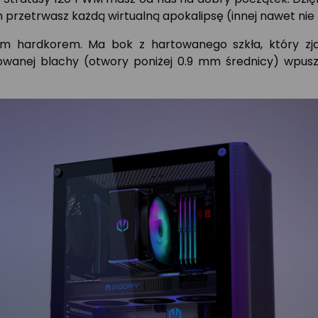
m przetrwasz każdą wirtualną apokalipsę (innej nawet nie
łym hardkorem. Ma bok z hartowanego szkła, który zj
owanej blachy (otwory poniżej 0.9 mm średnicy) wpusz