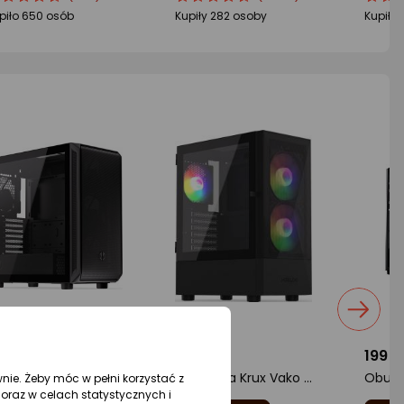
oduktu
oduktu
produktu
produktu
produ
produ
piło 650 osób
Kupiły 282 osoby
Kupiło
5/5
4.5/5
4.5/5
iazdki
gwiazdki
gwiazd
3,30 zł
119 zł
199 z
Obudowa Endorfy Arx 700 Air (EY2A012)
Obudowa Krux Vako RGB (KRX0132)
wnie. Żeby móc w pełni korzystać z
oraz w celach statystycznych i