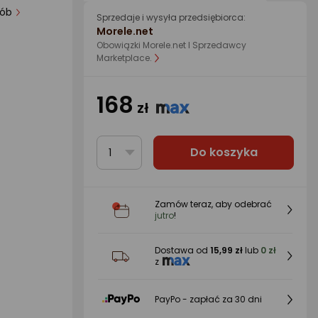
 255 osób
Sprzedaje i wysyła przedsiębiorca:
Morele.net
Obowiązki Morele.net I Sprzedawcy
Marketplace.
168
zł
Do koszyka
1
Zamów teraz, aby odebrać
jutro
!
Dostawa od
15,99 zł
lub
0 zł
z
PayPo - zapłać za 30 dni