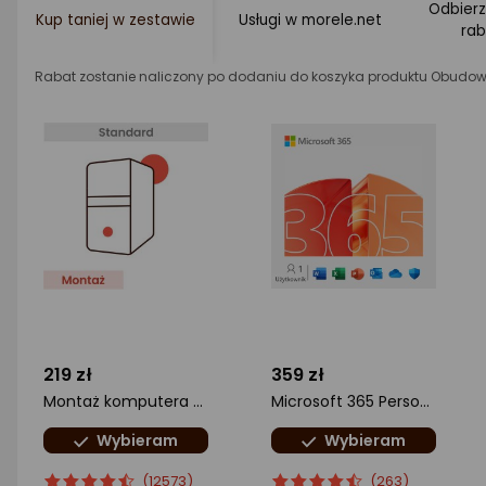
Odbierz
Kup taniej w zestawie
Usługi w morele.net
ra
Rabat zostanie naliczony po dodaniu do koszyka produktu Obudow
219 zł
359 zł
Montaż komputera Standard
Microsoft 365 Personal ML (EP2-32306)
Wybieram
Wybieram
ocena
Ocena
ocena
Ocena
(12573)
(263)