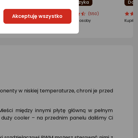
Do koszyka
Do koszyka
Do 
cena
cena
ocena
Ocena
ocena
Ocen
(548)
(550)
Akceptuję wszystko
oduktu
oduktu
produktu
produktu
produ
produ
piło 211 osób
Kupiły 773 osoby
Kupiło 
5/5
4.5/5
4.5/5
iazdki
gwiazdki
gwiazd
enty w niskiej temperaturze, chroni je przed
Mieści między innymi płytę główną w pełnym
ze duży cooler – na przednim panelu daliśmy Ci
ki rozdzielaczowi PWM możesz sterować nimi z