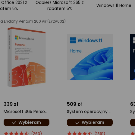
 Office 2021 z
Odbierz Microsoft 365 z
Windows 11 Home
batem 5%
rabatem 5%
a Endorfy Ventum 200 Air (EY2A002)
339 zł
509 zł
6
Microsoft 365 Personal PL (EP2-32454)
System operacyjny Microsoft Windows 11 Home PL 64 bit OEM (KW9-00648)
Wybieram
Wybieram
ocena
Ocena
ocena
Ocena
o
O
(263)
(1861)