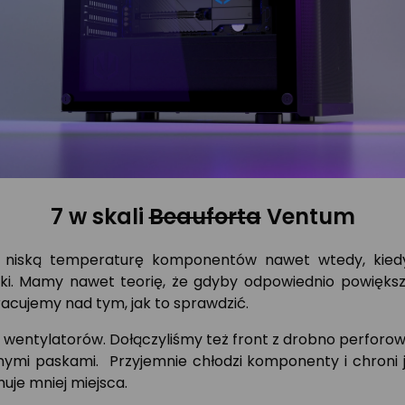
7 w skali
Beauforta
Ventum
 niską temperaturę komponentów nawet wtedy, kiedy 
iki. Mamy nawet teorię, że gdyby odpowiednio powiększ
cujemy nad tym, jak to sprawdzić.
 wentylatorów. Dołączyliśmy też front z drobno perforow
ymi paskami. Przyjemnie chłodzi komponenty i chroni 
uje mniej miejsca.