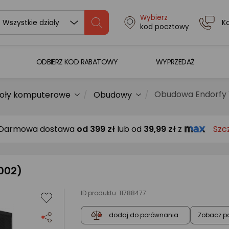
Wybierz
K
Wszystkie działy
kod pocztowy
ODBIERZ KOD RABATOWY
WYPRZEDAŻ
Obudowa Endorfy 
oły komputerowe
Obudowy
Darmowa dostawa
od
399 zł
lub od
39,99 zł
z
Szc
002)
ID produktu:
11788477
Zobacz p
dodaj do porównania