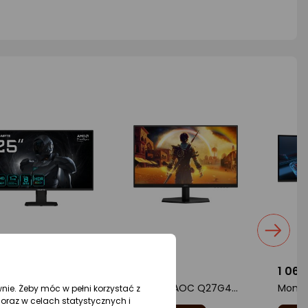
99 zł
539 zł
1 069
Monitor Gigabyte GS25F2
Monitor AOC Q27G42XE
wnie. Żeby móc w pełni korzystać z
oraz w celach statystycznych i