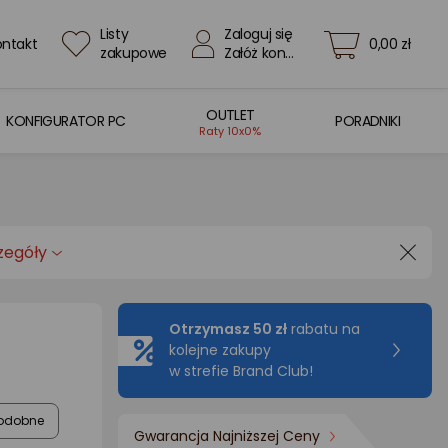
Listy
Zaloguj się
ontakt
0,00 zł
zakupowe
Załóż konto
OUTLET
KONFIGURATOR PC
PORADNIKI
Raty 10x0%
zegóły
Otrzymasz 50 zł
rabatu na
kolejne zakupy
w strefie Brand Club!
odobne
Gwarancja Najniższej Ceny