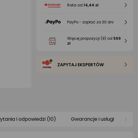
Rata od
14,44 zł
PayPo - zapłać za 30 dni
Więcej propozycji
(9)
od
569
zł
ZAPYTAJ EKSPERTÓW
ytania i odpowiedzi (10)
Gwarancje i usługi
Rat