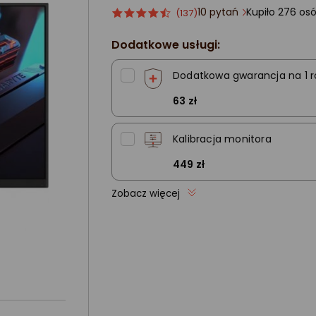
10 pytań
Kupiło 27
Ocena
ocena
(137)
produktu
produktu
4.5/5
Dodatkowe usługi:
gwiazdki
Dodatkowa gwarancja na 1 r
63 zł
Kalibracja monitora
449 zł
Zobacz więcej