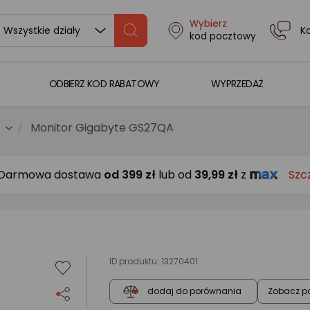
Wybierz
K
Wszystkie działy
kod pocztowy
ODBIERZ KOD RABATOWY
WYPRZEDAŻ
Monitor Gigabyte GS27QA
Darmowa dostawa
od
399 zł
lub od
39,99 zł
z
Szc
ID produktu:
13270401
Zobacz p
dodaj do porównania