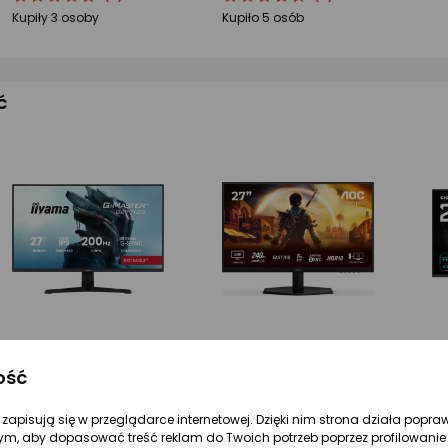
produktu
produktu
produktu
produktu
Kupiły 3 osoby
Kupiło 5 osób
4.5/5
4.5/5
gwiazdki
gwiazdki
ć
ość
679 zł
748 zł
3
Monitor iiyama G-Master G2771QS-B1 Red Eagle
Monitor AOC Q27G42ZE
re zapisują się w przeglądarce internetowej. Dzięki nim strona działa popra
ym, aby dopasować treść reklam do Twoich potrzeb poprzez profilowanie 