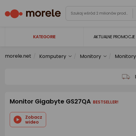
KATEGORIE
AKTUALNE PROMOCJE
morele.net
Komputery
Monitory
Monitory
Laptopy
Komputery
Podzespoły komputerowe
Gaming
Monitor Gigabyte GS27QA
Smartfony i smartwatche
BESTSELLER!
Telewizory i audio
Zobacz
wideo
Foto i kamery
AGD duże