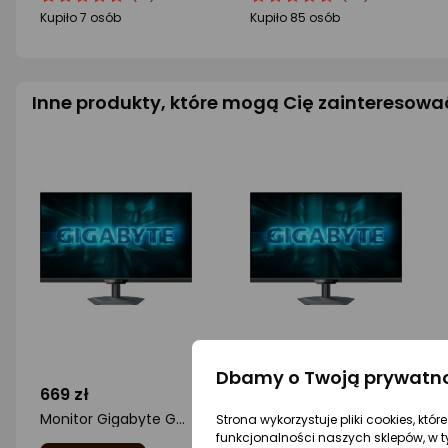
produktu
produktu
produktu
produktu
Kupiło 7 osób
Kupiło 85 osób
4/5
4.5/5
gwiazdki
gwiazdki
Inne produkty, które mogą Cię zainteresowa
Dbamy o Twoją prywatn
669 zł
627 zł
Monitor Gigabyte G27Q2
Monitor Gigabyte G27Q20
Strona wykorzystuje pliki cookies, któ
funkcjonalności naszych sklepów, w t