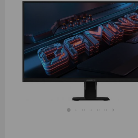
AGD małe
Dom i ogród
Biuro i firma
Sport i turystyka
Zabawki i dziecko
Uroda i zdrowie
Supermarket
Strefa marek