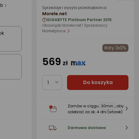
6 osób
Sprzedaje i wysyła przedsiębiorca:
Morele.net
GIGABYTE Platinum Partner 2015
Obowiązki Morele.net I Sprzedawcy
Marketplace.
ok
Raty 3x0%
569
zł
Do koszyka
1
Zamów w ciągu
30min
, aby
odebrać za ok.
4 dni
(wtorek)
Darmowa dostawa