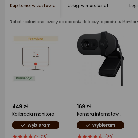
Kup taniej w zestawie
Usługi w morele.net
Log
Rabat zostanie naliczony po dodaniu do koszyka produktu Monito
449 zł
169 zł
Kalibracja monitora
Kamera internetowa Logitech Brio 100 (960-001585)
Wybieram
Wybieram
ocena
Ocena
ocena
Ocena
(13)
(26)