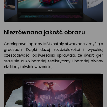
Studio
Absolutnie
najlepsze
technologie
wyświetlaczy
dla
Niezrównana jakość obrazu
graczy
NVIDIA
G-
Gamingowe laptopy MSI zostały stworzone z myślą o
SYNC
graczach. Dzięki dużej rozdzielczości i wysokiej
częstotliwości odświeżania sprawiają, że świat gier
staje się dużo bardziej realistyczny i bardziej płynny
niż kiedykolwiek wcześniej.