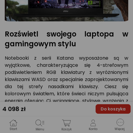
Rozświetl swojego laptopa w
gamingowym stylu
Notebooki z serii Katana wyposażone są w
wyjątkowe, charakteryzujące się 4-strefowym
podświetleniem RGB klawiatury z wyróżnionymi
klawiszami WASD oraz specjalnie zaprojektowanymi
dla tej strefy nasadkami klawiszy. Ciesz się
kolorowym światłem, które świeci niczym pulsująca
energia oferując Ci wciągające, stylowe wrażenia z
gry!
4 098
zł
Do koszyka
Start
Konto
Więcej
Menu
Koszyk