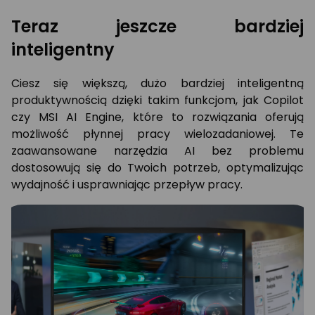
materiał
Teraz jeszcze bardziej
wideo
dzięki
inteligentny
AI
NVIDIA
Ciesz się większą, dużo bardziej inteligentną
Broadcast
produktywnością dzięki takim funkcjom, jak Copilot
i
czy MSI AI Engine, które to rozwiązania oferują
enkoder
NVIDIA
możliwość płynnej pracy wielozadaniowej. Te
dziewiątej
zaawansowane narzędzia AI bez problemu
generacji
dostosowują się do Twoich potrzeb, optymalizując
Wydajność
wydajność i usprawniając przepływ pracy.
i
niezawodność
NVIDIA
App
ze
sterownikami
Game
Ready
i