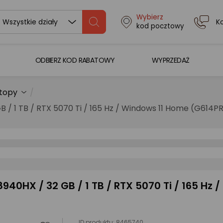
Wybierz
K
Wszystkie działy
kod pocztowy
ODBIERZ KOD RABATOWY
WYPRZEDAŻ
topy
B / 1 TB / RTX 5070 Ti / 165 Hz / Windows 11 Home (G614
40HX / 32 GB / 1 TB / RTX 5070 Ti / 165 Hz /
ID produktu:
8465740