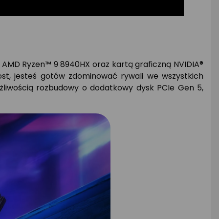
em AMD Ryzen™ 9 8940HX oraz kartą graficzną NVIDIA®
t, jesteś gotów zdominować rywali we wszystkich
żliwością rozbudowy o dodatkowy dysk PCIe Gen 5,