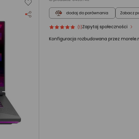
Zobacz p
dodaj do porównania
Zapytaj społeczności
Ocena
ocena
(1)
produktu
produktu
Konfiguracja rozbudowana przez morele.
5/5
gwiazdki