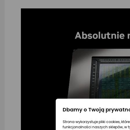
Dbamy o Twoją prywatn
Strona wykorzystuje pliki cookies, któ
funkcjonalności naszych sklepów, w t