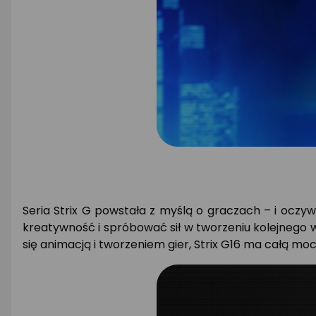
i
DLSS
4
Nowe
multiprocesory
strumieniowe
Zoptymalizowane
pod
kątem
shaderów
opartych
na
sieciach
neuronowych
Seria Strix G powstała z myślą o graczach – i oczywi
Rdzenie
kreatywność i spróbować sił w tworzeniu kolejnego w
RT
czwartej
się animacją i tworzeniem gier, Strix G16 ma całą moc
generacji
Stworzone
z
myślą