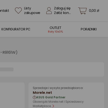
Listy
Zaloguj się
ontakt
0,00 zł
zakupowe
Załóż konto
OUTLET
KONFIGURATOR PC
PORADNIKI
Raty 10x0%
PR-R9161W)
Sprzedaje i wysyła przedsiębiorca:
Morele.net
ASUS Gold Partner
Obowiązki Morele.net I Sprzedawcy
Marketplace.