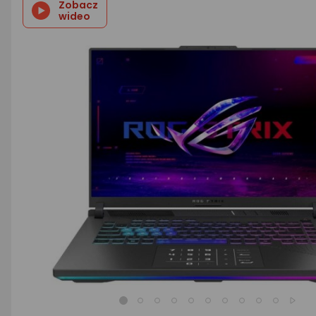
Zobacz
wideo
AGD małe
Dom i ogród
Biuro i firma
Sport i turystyka
Zabawki i dziecko
Uroda i zdrowie
Supermarket
Strefa marek