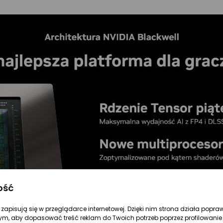
ość
re zapisują się w przeglądarce internetowej. Dzięki nim strona działa popra
ym, aby dopasować treść reklam do Twoich potrzeb poprzez profilowanie 