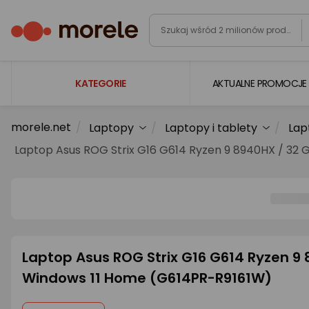
KATEGORIE
AKTUALNE PROMOCJE
morele.net
Laptopy
Laptopy i tablety
Lap
Laptopy
Laptop Asus ROG Strix G16 G614 Ryzen 9 8940HX / 32 G
Komputery
Podzespoły komputerowe
Gaming
Smartfony i smartwatche
Laptop Asus ROG Strix G16 G614 Ryzen 9 89
Telewizory i audio
Windows 11 Home (G614PR-R9161W)
Foto i kamery
AGD duże