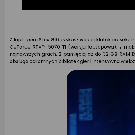
Architektura
NVIDIA
Blackwell
Absolutnie
Z laptopem Strix G16 zyskasz więcej klatek na seku
najlepsza
GeForce RTX™ 5070 Ti (wersja laptopowa), z mak
platforma
najnowszych grach. Z pamięcią aż do 32 GB RAM D
dla
obsługa ogromnych bibliotek gier i intensywna wielo
graczy
i
twórców
Rdzenie
Tensor
piątej
generacji
Maksymalna
wydajność
AI
z
FP4