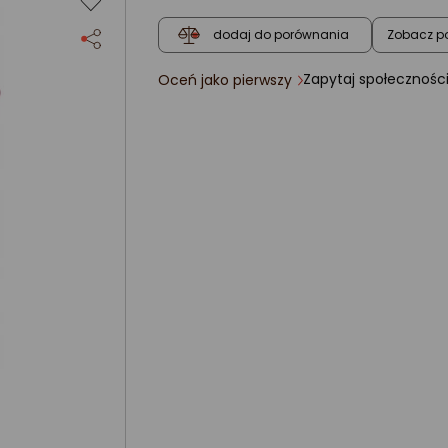
Zobacz p
dodaj do porównania
Zapytaj społecznośc
Oceń jako pierwszy
ocena
produktu
0/5
gwiazdki