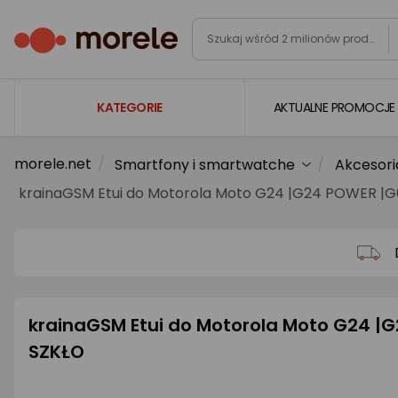
KATEGORIE
AKTUALNE PROMOCJE
morele.net
Smartfony i smartwatche
Akcesori
Laptopy
krainaGSM Etui do Motorola Moto G24 |G24 POWER |
Komputery
Podzespoły komputerowe
Gaming
Smartfony i smartwatche
krainaGSM Etui do Motorola Moto G24 |
Telewizory i audio
SZKŁO
Foto i kamery
AGD duże