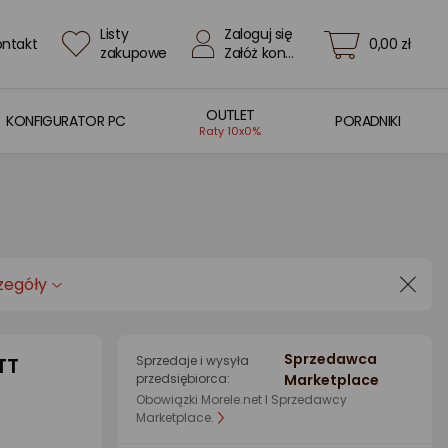
Listy
Zaloguj się
ontakt
0,00 zł
zakupowe
Załóż konto
OUTLET
KONFIGURATOR PC
PORADNIKI
Raty 10x0%
zegóły
Sprzedawca
TT
Sprzedaje i wysyła
przedsiębiorca:
Marketplace
Obowiązki Morele.net I Sprzedawcy
Marketplace.