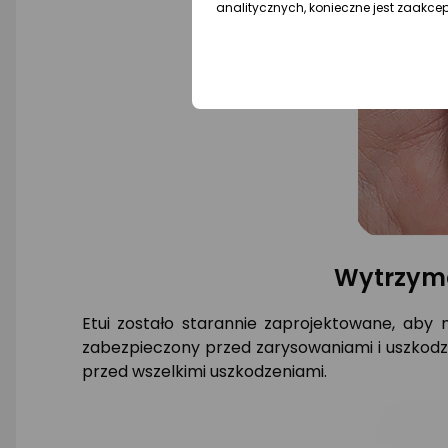
analitycznych, konieczne jest zaakce
Wytrzyma
Etui zostało starannie zaprojektowane, aby
zabezpieczony przed zarysowaniami i uszkodze
przed wszelkimi uszkodzeniami.