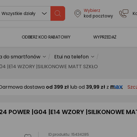
Wybierz
K
Wszystkie działy
kod pocztowy
ODBIERZ KOD RABATOWY
WYPRZEDAŻ
a do smartfonów
Etui na telefon
G04 |E14 WZORY |SILIKONOWE MATT SZKŁO
Darmowa dostawa
od
399 zł
lub od
39,99 zł
z
Szc
G24 POWER |G04 |E14 WZORY |SILIKONOWE MA
ID produktu:
15434285