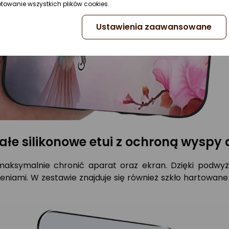
ptowanie wszystkich plików cookies.
Ustawienia zaawansowane
łe silikonowe etui z ochroną wyspy
 maksymalnie chronić aparat oraz ekran. Dzięki podw
niami. W zestawie znajduje się również szkło hartowane 