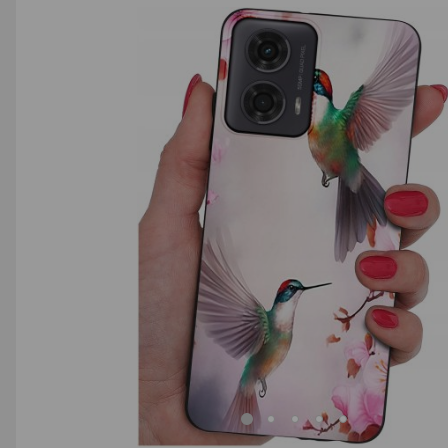
AGD małe
Dom i ogród
Biuro i firma
Sport i turystyka
Zabawki i dziecko
Uroda i zdrowie
Supermarket
Strefa marek