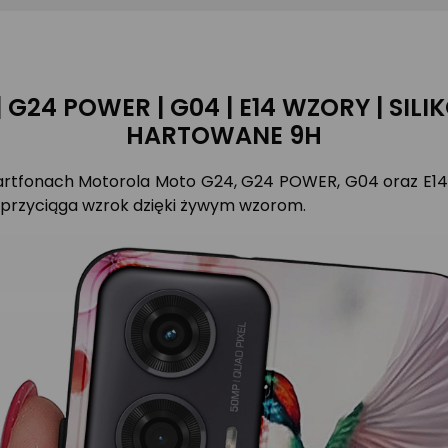
 | G24 POWER | G04 | E14 WZORY | SI
HARTOWANE 9H
martfonach Motorola Moto G24, G24 POWER, G04 oraz E1
e przyciąga wzrok dzięki żywym wzorom.