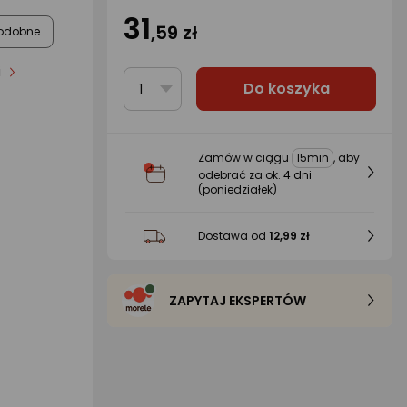
31
,59 zł
odobne
i
Do koszyka
1
Zamów w ciągu
15min
, aby
odebrać za ok.
4 dni
(poniedziałek)
Dostawa od
12,99 zł
ZAPYTAJ EKSPERTÓW