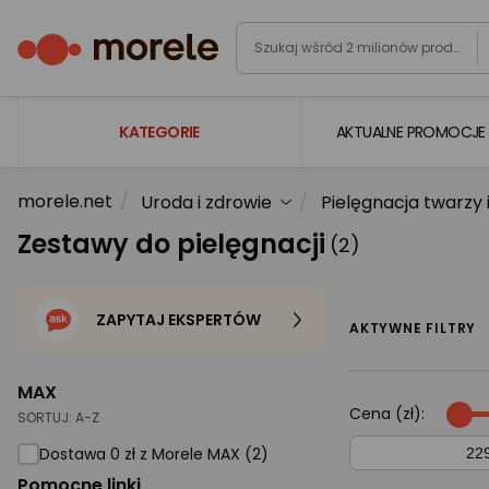
KATEGORIE
AKTUALNE PROMOCJE
morele.net
Uroda i zdrowie
Pielęgnacja twarzy i
Laptopy
Zestawy do pielęgnacji
(2)
Komputery
Podzespoły komputerowe
ZAPYTAJ EKSPERTÓW
Gaming
AKTYWNE FILTRY
Smartfony i smartwatche
MAX
Telewizory i audio
Cena (zł):
SORTUJ:
A-Z
Foto i kamery
Dostawa 0 zł z Morele MAX (2)
Pomocne linki
AGD duże