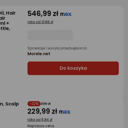
546,99 zł
l, Hair
air
rata od 13,88 zł
ml +
ttle,
Sprzedaje i wysyła przedsiębiorca:
Morele.net
Do koszyka
n, Scalp
-22%
296 zł
229,99 zł
rata od 5,84 zł
Najniższa cena