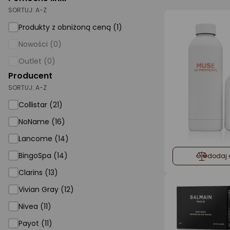
SORTUJ:
A-Z
AGD małe
Produkty z obniżoną ceną (1)
Dom i ogród
Nowości (0)
Biuro i firma
Outlet (0)
Producent
Sport i turystyka
SORTUJ:
A-Z
Zabawki i dziecko
Collistar (21)
Uroda i zdrowie
NoName (16)
Supermarket
Lancome (14)
Strefa marek
BingoSpa (14)
dodaj 
Clarins (13)
Vivian Gray (12)
Nivea (11)
Payot (11)