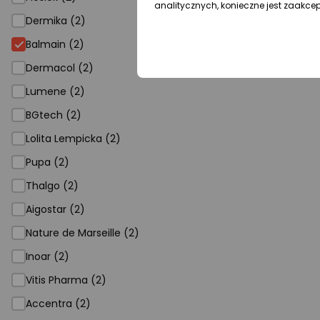
analitycznych, konieczne jest zaakce
Dermika (2)
Balmain
Balmain (2)
Dermacol (2)
Lumene (2)
BGtech (2)
Lolita Lempicka (2)
Pupa (2)
Thalgo (2)
Aigostar (2)
Nature de Marseille (2)
Inoar (2)
Vitis Pharma (2)
Accentra (2)