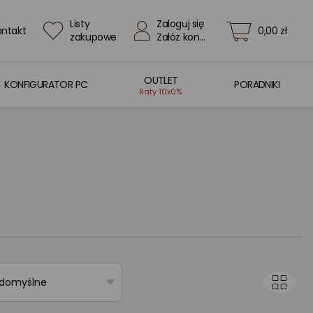
Listy
Zaloguj się
ontakt
0,00 zł
zakupowe
Załóż konto
OUTLET
KONFIGURATOR PC
PORADNIKI
Raty 10x0%
 domyślne