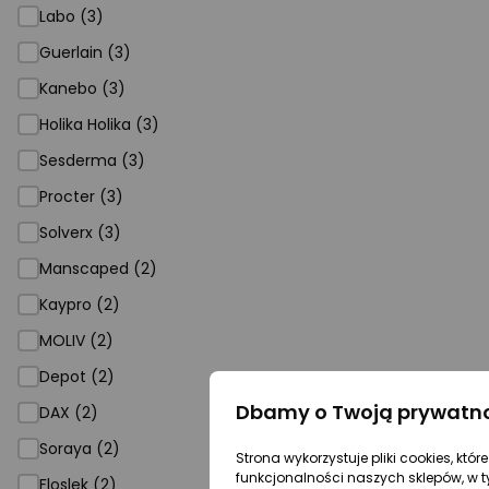
Labo (3)
Guerlain (3)
Kanebo (3)
Holika Holika (3)
Sesderma (3)
Procter (3)
Solverx (3)
Manscaped (2)
Kaypro (2)
MOLIV (2)
Depot (2)
Dbamy o Twoją prywatn
DAX (2)
Soraya (2)
Strona wykorzystuje pliki cookies, któ
funkcjonalności naszych sklepów, w t
Floslek (2)