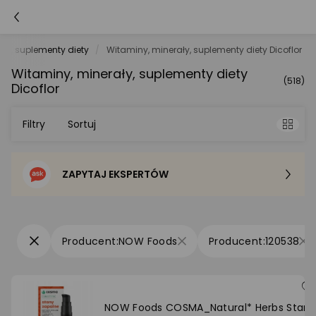
ły, suplementy diety
Witaminy, minerały, suplementy diety Dicoflor
Witaminy, minerały, suplementy diety
(518)
Dicoflor
Filtry
Sortuj
ZAPYTAJ EKSPERTÓW
Sortowanie domyślne
Cena - od najniższej
NOW Foods
120538
Cena - od najwyższej
Po popularności
NOW Foods COSMA_Natural* Herbs Stany