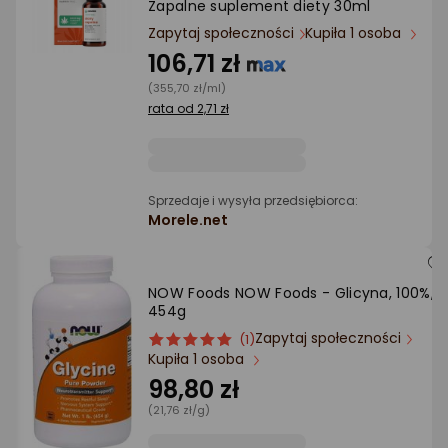
Zapalne suplement diety 30ml
Ocena: od najlepszej
Zapytaj społeczności
Kupiła 1 osoba
106,71 zł
Po ilości komentarzy
(355,70 zł/ml)
rata od 2,71 zł
Sprzedaje i wysyła przedsiębiorca:
Morele.net
NOW Foods NOW Foods - Glicyna, 100%,
454g
Zapytaj społeczności
ocena
Ocena
(1)
Kupiła 1 osoba
produktu
produktu
5/5
98,80 zł
gwiazdki
(21,76 zł/g)