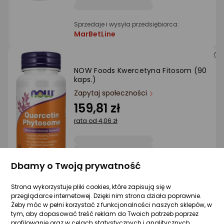
Sprzedaje i wysyła przedsiębiorca:
MarBetLine
NOW Foods Kwercetyna Fitosom (90
kaps.)
Zapytaj społeczności
159,81 zł
rata od 4,06 zł
Dbamy o Twoją prywatność
Sprzedaje i wysyła przedsiębiorca:
MarBetLine
Strona wykorzystuje pliki cookies, które zapisują się w
przeglądarce internetowej. Dzięki nim strona działa poprawnie.
Żeby móc w pełni korzystać z funkcjonalności naszych sklepów, w
NOW Foods # Quercetin with Bromelain 
tym, aby dopasować treść reklam do Twoich potrzeb poprzez
Kwercetyna + Bromelaina (60 kaps.)
profilowanie oraz w celach statystycznych i analitycznych,