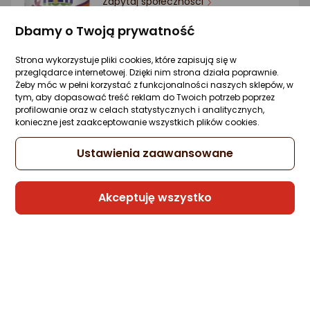
Zapytaj społeczności
77,50 zł
Dbamy o Twoją prywatność
Strona wykorzystuje pliki cookies, które zapisują się w
przeglądarce internetowej. Dzięki nim strona działa poprawnie.
Żeby móc w pełni korzystać z funkcjonalności naszych sklepów, w
Sprzedaje i wysyła przedsiębiorca:
tym, aby dopasować treść reklam do Twoich potrzeb poprzez
MarBetLine
profilowanie oraz w celach statystycznych i analitycznych,
konieczne jest zaakceptowanie wszystkich plików cookies.
NOW Foods Lycopene Likopen (120 kaps.)
Ustawienia zaawansowane
Zapytaj społeczności
148 zł
Akceptuję wszystko
rata od 3,99 zł
Sprzedaje i wysyła przedsiębiorca:
MarBetLine