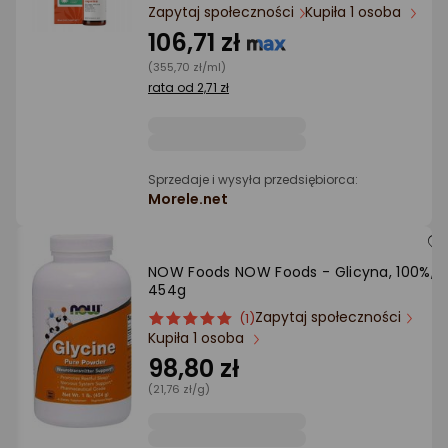
Ocena: od najlepszej
Zapytaj społeczności
Kupiła 1 osoba
106,71 zł
Po ilości komentarzy
(355,70 zł/ml)
rata od 2,71 zł
Sprzedaje i wysyła przedsiębiorca:
Morele.net
NOW Foods NOW Foods - Glicyna, 100%,
454g
Zapytaj społeczności
ocena
Ocena
(1)
Kupiła 1 osoba
produktu
produktu
5/5
98,80 zł
gwiazdki
(21,76 zł/g)