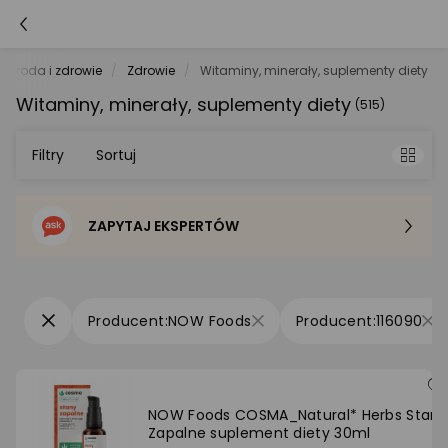
Uroda i zdrowie
Zdrowie
Witaminy, minerały, suplementy diety
Witaminy, minerały, suplementy diety
(515)
Filtry
Sortuj
ZAPYTAJ EKSPERTÓW
Sortowanie domyślne
Cena - od najniższej
NOW Foods
116090
Cena - od najwyższej
Po popularności
NOW Foods COSMA_Natural* Herbs Stany
Zapalne suplement diety 30ml