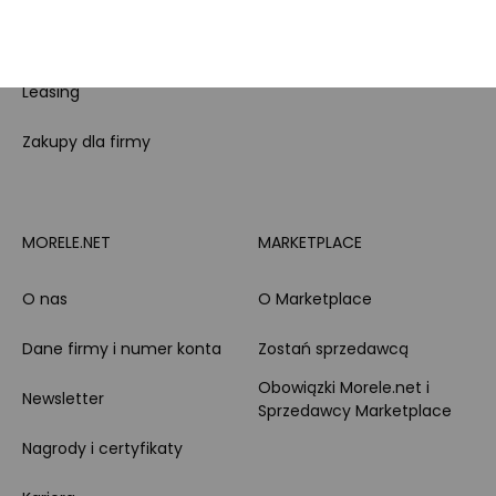
Całodobowe wsparcie
Raty
Klienta
Leasing
Zakupy dla firmy
MORELE.NET
MARKETPLACE
O nas
O Marketplace
Dane firmy i numer konta
Zostań sprzedawcą
Obowiązki Morele.net i
Newsletter
Sprzedawcy Marketplace
Nagrody i certyfikaty