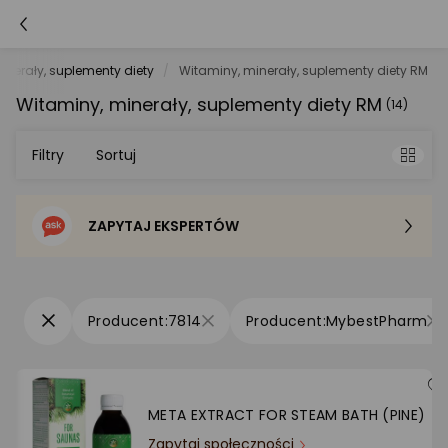
inerały, suplementy diety
Witaminy, minerały, suplementy diety RM
Witaminy, minerały, suplementy diety RM
(14)
Filtry
Sortuj
ZAPYTAJ EKSPERTÓW
Sortowanie domyślne
Cena - od najniższej
7814
MybestPharm
Cena - od najwyższej
Po popularności
META EXTRACT FOR STEAM BATH (PINE)
Zapytaj społeczności