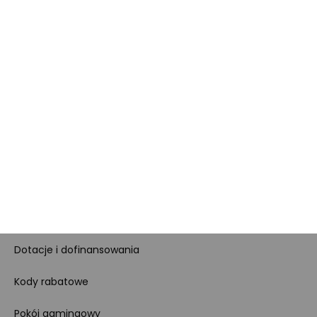
Kariera
Dla prasy
Polityka prywatności i
cookies
Ustawienia cookies
Regulamin sklepu
Koszty gospodarowania
odpadami
Bezpieczeństwo
produktów
Dotacje i dofinansowania
Kody rabatowe
Pokój gamingowy