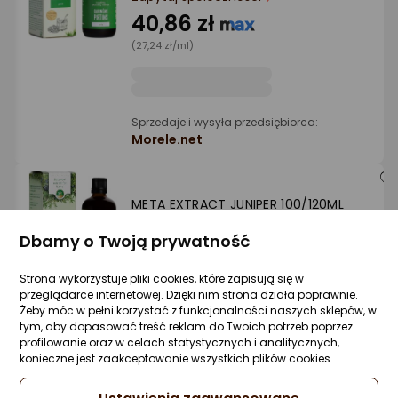
Ocena: od najlepszej
40,86 zł
(27,24 zł/ml)
Po ilości komentarzy
Sprzedaje i wysyła przedsiębiorca:
Morele.net
META EXTRACT JUNIPER 100/120ML
Zapytaj społeczności
Dbamy o Twoją prywatność
37,13 zł
Strona wykorzystuje pliki cookies, które zapisują się w
(37,13 zł/ml)
przeglądarce internetowej. Dzięki nim strona działa poprawnie.
Żeby móc w pełni korzystać z funkcjonalności naszych sklepów, w
tym, aby dopasować treść reklam do Twoich potrzeb poprzez
profilowanie oraz w celach statystycznych i analitycznych,
Sprzedaje i wysyła przedsiębiorca:
konieczne jest zaakceptowanie wszystkich plików cookies.
Morele.net