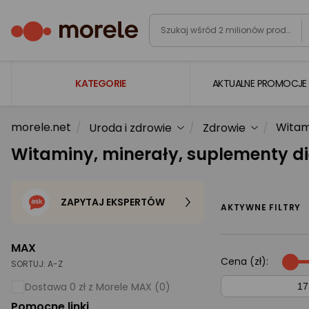
KATEGORIE
AKTUALNE PROMOCJE
morele.net
Witam
Uroda i zdrowie
Zdrowie
Laptopy
Witaminy, minerały, suplementy di
Komputery
Podzespoły komputerowe
ZAPYTAJ EKSPERTÓW
Gaming
AKTYWNE FILTRY
Smartfony i smartwatche
MAX
Telewizory i audio
Cena (zł):
SORTUJ:
A-Z
Foto i kamery
Dostawa 0 zł z Morele MAX (0)
Pomocne linki
AGD duże