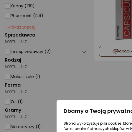
Kenay (139)
Pharmovit (129)
Pokaż więcej
Sprzedawca
SORTUJ:
A-Z
Inni sprzedawcy (2)
dodaj 
Rodzaj
SORTUJ:
A-Z
Maści i żele (1)
Forma
SORTUJ:
A-Z
Żel (1)
Gramy
Dbamy o Twoją prywatn
SORTUJ:
A-Z
Strona wykorzystuje pliki cookies, któ
Nie dotyczy (1)
funkcjonalności naszych sklepów, w t