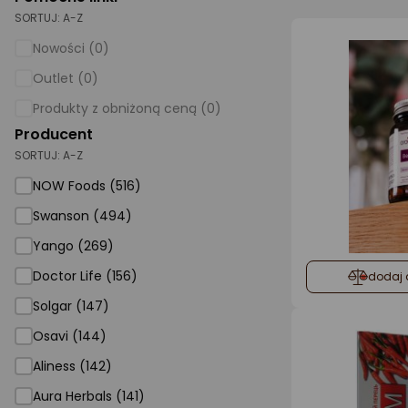
SORTUJ:
A-Z
AGD małe
Nowości (0)
Dom i ogród
Outlet (0)
Biuro i firma
Produkty z obniżoną ceną (0)
Producent
Sport i turystyka
SORTUJ:
A-Z
Zabawki i dziecko
NOW Foods (516)
Uroda i zdrowie
Swanson (494)
Supermarket
Yango (269)
Strefa marek
Doctor Life (156)
dodaj 
Solgar (147)
Osavi (144)
Aliness (142)
Aura Herbals (141)