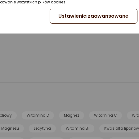
ptowanie wszystkich plików cookies.
Ustawienia zaawansowane
oliowy
Witamina D
Magnez
Witamina C
Wit
n Magnezu
Lecytyna
Witamina B1
Kwas alfa lipono