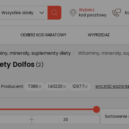
Wybierz
K
Wszystkie działy
kod pocztowy
ODBIERZ KOD RABATOWY
WYPRZEDAŻ
iny, minerały, suplementy diety
Witaminy, minerały, s
ety Dolfos
(2)
Producent:
7386
140220
12977
WYCZYŚĆ WSZYSTKI
Sortowanie