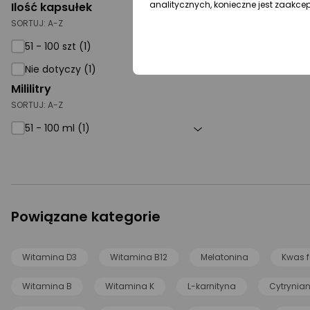
analitycznych, konieczne jest zaakce
Ilość kapsułek
SORTUJ:
A-Z
51 - 100 szt (1)
Nie dotyczy (1)
Mililitry
SORTUJ:
A-Z
51 - 100 ml (1)
Powiązane kategorie
Witamina D3
Witamina B12
Melatonina
Kwas f
Witamina B
Witamina K
L-karnityna
Cytrynia