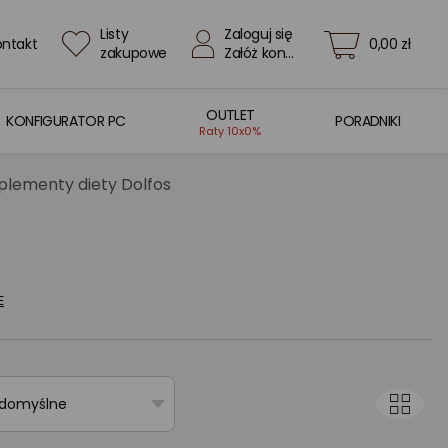
Listy
Zaloguj się
ontakt
0,00 zł
zakupowe
Załóż konto
OUTLET
KONFIGURATOR PC
PORADNIKI
Raty 10x0%
uplementy diety Dolfos
E
 domyślne