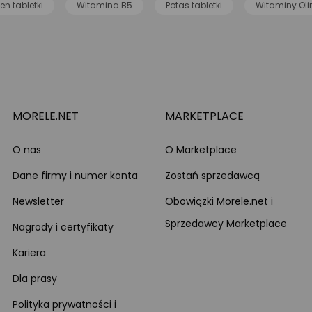
en tabletki
Witamina B5
Potas tabletki
Witaminy Ol
MORELE.NET
MARKETPLACE
O nas
O Marketplace
Dane firmy i numer konta
Zostań sprzedawcą
Newsletter
Obowiązki Morele.net i
Sprzedawcy Marketplace
Nagrody i certyfikaty
Kariera
Dla prasy
Polityka prywatności i