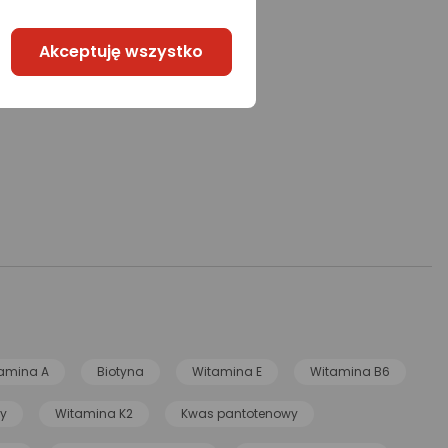
Akceptuję wszystko
amina A
Biotyna
Witamina E
Witamina B6
wy
Witamina K2
Kwas pantotenowy