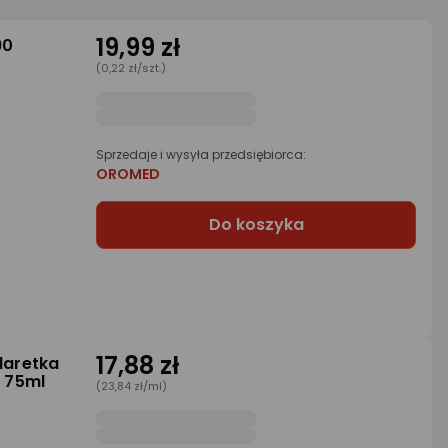
19,99 zł
90
(0,22 zł/szt.)
Sprzedaje i wysyła przedsiębiorca:
OROMED
Do koszyka
17,88 zł
laretka
 75ml
(23,84 zł/ml)