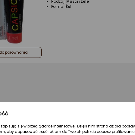
Rodzaj:
Maści i żele
Forma:
Żel
do porównania
ość
re zapisują się w przeglądarce internetowej. Dzięki nim strona działa popra
ym, aby dopasować treść reklam do Twoich potrzeb poprzez profilowanie 