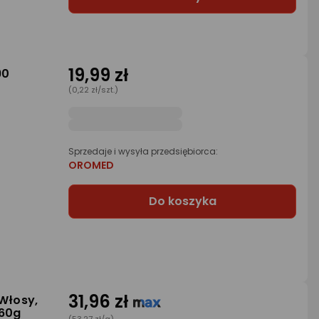
19,99 zł
90
(0,22 zł/szt.)
Sprzedaje i wysyła przedsiębiorca:
OROMED
Do koszyka
31,96 zł
 Włosy,
 60g