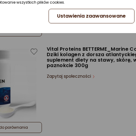
ptowanie wszystkich plików cookies.
Ustawienia zaawansowane
do porównania
Vital Proteins BETTERME_Marine C
Dziki kolagen z dorsza atlantycki
suplement diety na stawy, skórę, w
paznokcie 300g
Zapytaj społeczności
do porównania