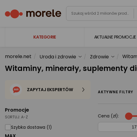
KATEGORIE
AKTUALNE PROMOCJE
morele.net
Witam
Uroda i zdrowie
Zdrowie
Laptopy
Witaminy, minerały, suplementy di
Komputery
Podzespoły komputerowe
ZAPYTAJ EKSPERTÓW
Gaming
AKTYWNE FILTRY
Smartfony i smartwatche
Promocje
Telewizory i audio
Cena (zł):
SORTUJ:
A-Z
Foto i kamery
Szybka dostawa (1)
MAX
AGD duże