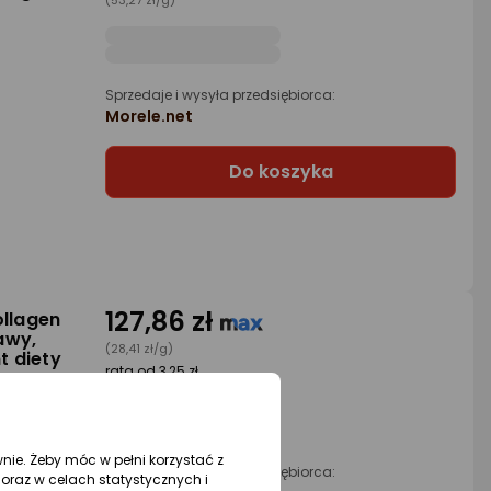
(53,27 zł/g)
Sprzedaje i wysyła przedsiębiorca:
Morele.net
Do koszyka
127,86 zł
ollagen
awy,
(28,41 zł/g)
t diety
rata od 3,25 zł
wnie. Żeby móc w pełni korzystać z
Sprzedaje i wysyła przedsiębiorca:
oraz w celach statystycznych i