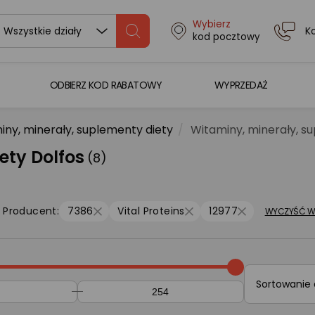
Wybierz
K
Wszystkie działy
kod pocztowy
ODBIERZ KOD RABATOWY
WYPRZEDAŻ
iny, minerały, suplementy diety
Witaminy, minerały, s
ety Dolfos
(8)
Producent:
7386
Vital Proteins
12977
WYCZYŚĆ WS
Sortowanie