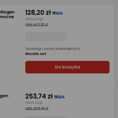
128,20 zł
ollagen
 mocne
(25,64 zł/g)
rata od 3,25 zł
Sprzedaje i wysyła przedsiębiorca:
Morele.net
Do koszyka
253,74 zł
agen
(84,58 zł/g)
rata od 6,44 zł