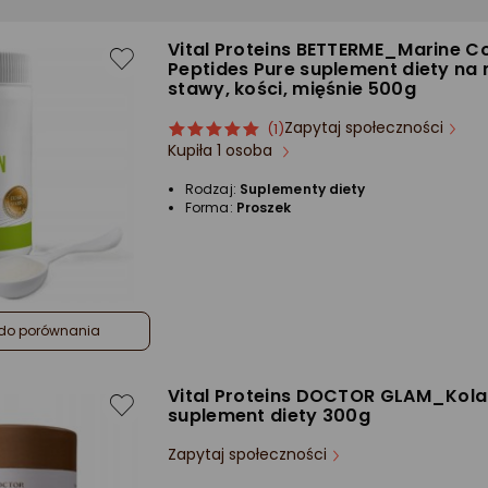
Vital Proteins BETTERME_Marine C
Peptides Pure suplement diety na
stawy, kości, mięśnie 500g
Zapytaj społeczności
ocena
Ocena
(1)
Kupiła 1 osoba
produktu
produktu
5/5
Rodzaj:
Suplementy diety
gwiazdki
Forma:
Proszek
do porównania
Vital Proteins DOCTOR GLAM_Kol
suplement diety 300g
Zapytaj społeczności