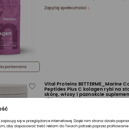
Zapytaj społeczności
do porównania
Vital Proteins BETTERME_Marine C
Peptides Plus C kolagen rybi na st
skórę, włosy i paznokcie suplemen
450g
ość
Zapytaj społeczności
Rodzaj:
Suplementy diety
re zapisują się w przeglądarce internetowej. Dzięki nim strona działa popra
Forma:
Proszek
ym, aby dopasować treść reklam do Twoich potrzeb poprzez profilowanie 