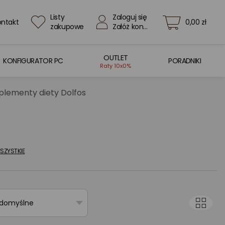
Listy
Zaloguj się
ontakt
0,00 zł
zakupowe
Załóż konto
OUTLET
KONFIGURATOR PC
PORADNIKI
Raty 10x0%
uplementy diety Dolfos
ZYSTKIE
 domyślne