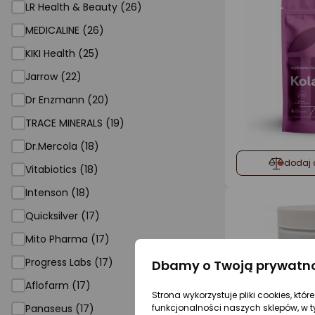
LR Health & Beauty (26)
MEDICALINE (26)
KIKI Health (25)
Jarrow (22)
Dr Enzmann (20)
TRACE MINERALS (19)
Dr.Mercola (18)
dodaj 
Vitabiotics (18)
Intenson (18)
Quicksilver (17)
Mito Pharma (17)
Progress Labs (17)
Dbamy o Twoją prywatn
Aflofarm (17)
Strona wykorzystuje pliki cookies, któ
funkcjonalności naszych sklepów, w t
Panaseus (17)