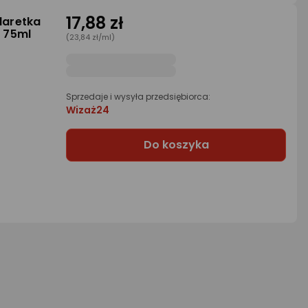
17,88 zł
laretka
 75ml
(23,84 zł/ml)
Sprzedaje i wysyła przedsiębiorca:
Wizaż24
Do koszyka