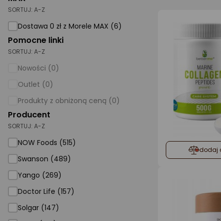
SORTUJ:
A-Z
AGD małe
Dostawa 0 zł z Morele MAX (6)
Dom i ogród
Pomocne linki
SORTUJ:
A-Z
Biuro i firma
Nowości (0)
Sport i turystyka
Outlet (0)
Zabawki i dziecko
Produkty z obniżoną ceną (0)
Uroda i zdrowie
Producent
SORTUJ:
Supermarket
A-Z
NOW Foods (515)
Strefa marek
dodaj 
Swanson (489)
Yango (269)
Doctor Life (157)
Solgar (147)