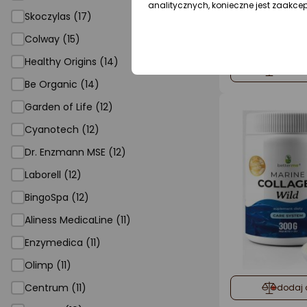
analitycznych, konieczne jest zaakce
Skoczylas (17)
Colway (15)
Healthy Origins (14)
dodaj 
Be Organic (14)
Garden of Life (12)
Cyanotech (12)
Dr. Enzmann MSE (12)
Laborell (12)
BingoSpa (12)
Aliness MedicaLine (11)
Enzymedica (11)
Olimp (11)
Centrum (11)
dodaj 