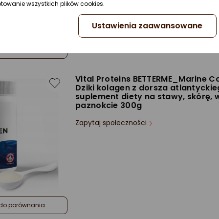
ptowanie wszystkich plików cookies.
Ustawienia zaawansowane
do porównania
Vital Proteins BETTERME_Marine C
Dziki kolagen z dorsza atlantycki
suplement diety na stawy, skórę, w
paznokcie 300g
Zapytaj społeczności
do porównania