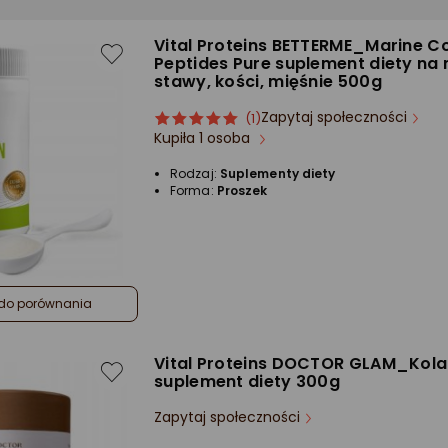
Vital Proteins BETTERME_Marine C
Peptides Pure suplement diety na
stawy, kości, mięśnie 500g
Zapytaj społeczności
ocena
Ocena
(1)
Kupiła 1 osoba
produktu
produktu
5/5
Rodzaj:
Suplementy diety
gwiazdki
Forma:
Proszek
do porównania
Vital Proteins DOCTOR GLAM_Kol
suplement diety 300g
Zapytaj społeczności