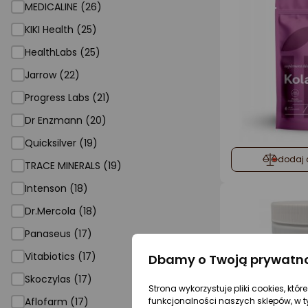
MEDICALINE (26)
KIKI Health (25)
HealthLabs (25)
Jarrow (22)
Progress Labs (21)
Dr Enzmann (20)
Quicksilver (19)
dodaj 
TRACE MINERALS (19)
Intenson (18)
Dr.Mercola (18)
Panaseus (17)
Vitabiotics (17)
Dbamy o Twoją prywatn
Skoczylas (17)
Strona wykorzystuje pliki cookies, któ
funkcjonalności naszych sklepów, w t
Aflofarm (17)