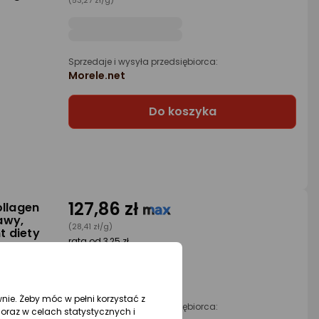
(53,27 zł/g)
Sprzedaje i wysyła przedsiębiorca:
Morele.net
Do koszyka
127,86 zł
ollagen
awy,
(28,41 zł/g)
t diety
rata od 3,25 zł
wnie. Żeby móc w pełni korzystać z
Sprzedaje i wysyła przedsiębiorca:
oraz w celach statystycznych i