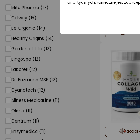
analitycznych, konieczne jest zaakce
Mito Pharma (17)
Colway (15)
Be Organic (14)
dodaj 
Healthy Origins (14)
Garden of Life (12)
BingoSpa (12)
Laborell (12)
Dr. Enzmann MSE (12)
Cyanotech (12)
Aliness MedicaLine (11)
Olimp (11)
Centrum (11)
Enzymedica (11)
dodaj 