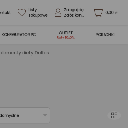
Listy
Zaloguj się
ontakt
0,00 zł
zakupowe
Załóż konto
OUTLET
KONFIGURATOR PC
PORADNIKI
Raty 10x0%
uplementy diety Dolfos
 domyślne