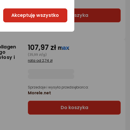
Morele.net
Akceptuję wszystko
Do koszyka
107,97 zł
ollagen
ego
(35,99 zł/g)
łosy i
rata od 2,74 zł
Sprzedaje i wysyła przedsiębiorca:
Morele.net
Do koszyka