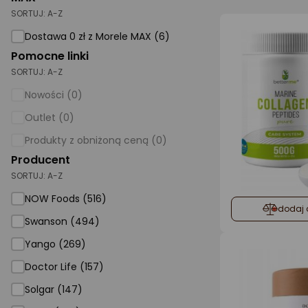
SORTUJ:
A-Z
AGD małe
Dostawa 0 zł z Morele MAX (6)
Dom i ogród
Pomocne linki
SORTUJ:
A-Z
Biuro i firma
Nowości (0)
Sport i turystyka
Outlet (0)
Zabawki i dziecko
Produkty z obniżoną ceną (0)
Uroda i zdrowie
Producent
SORTUJ:
Supermarket
A-Z
NOW Foods (516)
Strefa marek
dodaj 
Swanson (494)
Yango (269)
Doctor Life (157)
Solgar (147)