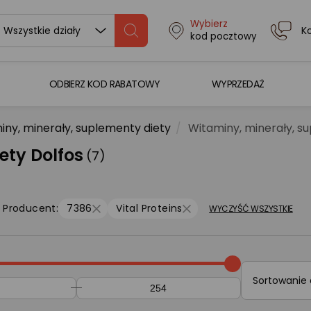
Wybierz
K
Wszystkie działy
kod pocztowy
ODBIERZ KOD RABATOWY
WYPRZEDAŻ
iny, minerały, suplementy diety
Witaminy, minerały, s
ety Dolfos
(7)
Producent:
7386
Vital Proteins
WYCZYŚĆ WSZYSTKIE
Sortowanie