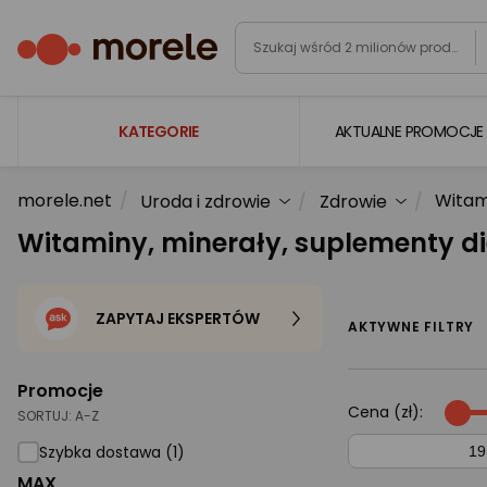
KATEGORIE
AKTUALNE PROMOCJE
morele.net
Witam
Uroda i zdrowie
Zdrowie
Laptopy
Witaminy, minerały, suplementy di
Komputery
Podzespoły komputerowe
ZAPYTAJ EKSPERTÓW
Gaming
AKTYWNE FILTRY
Smartfony i smartwatche
Promocje
Telewizory i audio
Cena (zł):
SORTUJ:
A-Z
Foto i kamery
Szybka dostawa (1)
MAX
AGD duże