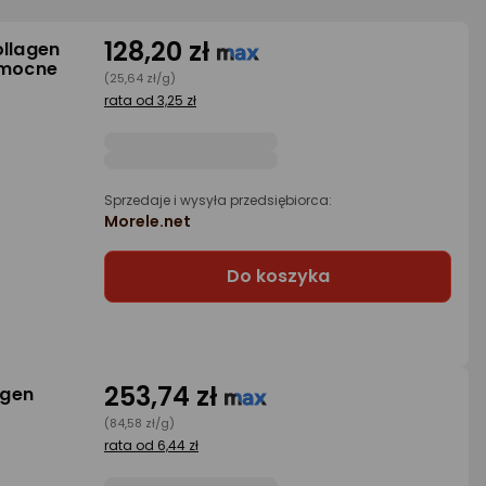
128,20 zł
ollagen
 mocne
(25,64 zł/g)
rata od 3,25 zł
Sprzedaje i wysyła przedsiębiorca:
Morele.net
Do koszyka
253,74 zł
agen
(84,58 zł/g)
rata od 6,44 zł