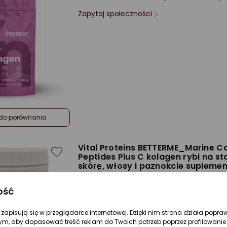
Zapytaj społeczności
do porównania
Vital Proteins BETTERME_Marine C
Peptides Plus C kolagen rybi na st
skórę, włosy i paznokcie suplemen
450g
ość
Zapytaj społeczności
Rodzaj:
Suplementy diety
re zapisują się w przeglądarce internetowej. Dzięki nim strona działa popra
Forma:
Proszek
ym, aby dopasować treść reklam do Twoich potrzeb poprzez profilowanie 