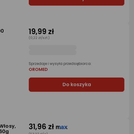
19,99 zł
90
(0,22 zł/szt.)
Sprzedaje i wysyła przedsiębiorca:
OROMED
Do koszyka
31,96 zł
 Włosy,
 60g