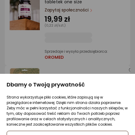
tabletek one size
Ocena: od najlepszej
Zapytaj społeczności
19,99 zł
(0,22 zł/szt.)
Po ilości komentarzy
Sprzedaje i wysyła przedsiębiorca:
OROMED
Full Spectrum Full Spectrum Herbatka
Dbamy o Twoją prywatność
konopna z pokrzywą suplement diety 40
Zapytaj społeczności
Strona wykorzystuje pliki cookies, które zapisują się w
27,58 zł
przeglądarce internetowej. Dzięki nim strona działa poprawnie.
Żeby móc w pełni korzystać z funkcjonalności naszych sklepów, w
(68,95 zł/g)
tym, aby dopasować treść reklam do Twoich potrzeb poprzez
profilowanie oraz w celach statystycznych i analitycznych,
konieczne jest zaakceptowanie wszystkich plików cookies.