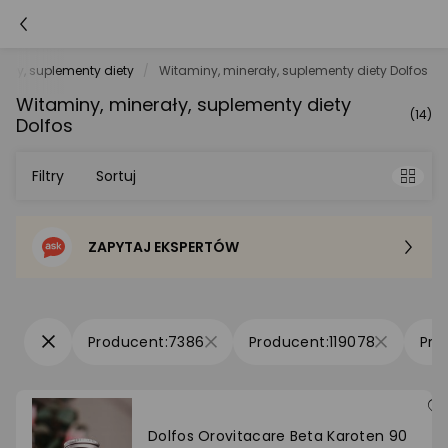
rały, suplementy diety
Witaminy, minerały, suplementy diety Dolfos
Witaminy, minerały, suplementy diety
(14)
Dolfos
Filtry
Sortuj
ZAPYTAJ EKSPERTÓW
Sortowanie domyślne
Cena - od najniższej
7386
119078
Cena - od najwyższej
Po popularności
Dolfos Orovitacare Beta Karoten 90