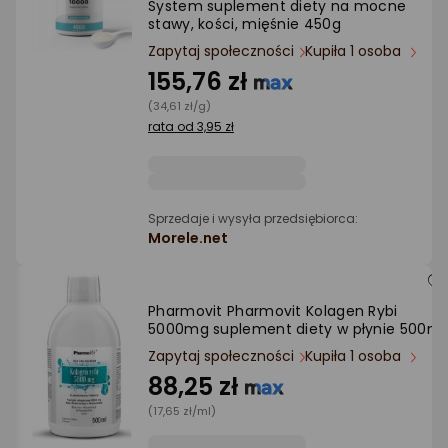
System suplement diety na mocne
stawy, kości, mięśnie 450g
Ocena: od najlepszej
Zapytaj społeczności
Kupiła 1 osoba
155,76 zł
Po ilości komentarzy
(34,61 zł/g)
rata od 3,95 zł
Sprzedaje i wysyła przedsiębiorca:
Morele.net
Pharmovit Pharmovit Kolagen Rybi
5000mg suplement diety w płynie 500ml
Zapytaj społeczności
Kupiła 1 osoba
88,25 zł
(17,65 zł/ml)