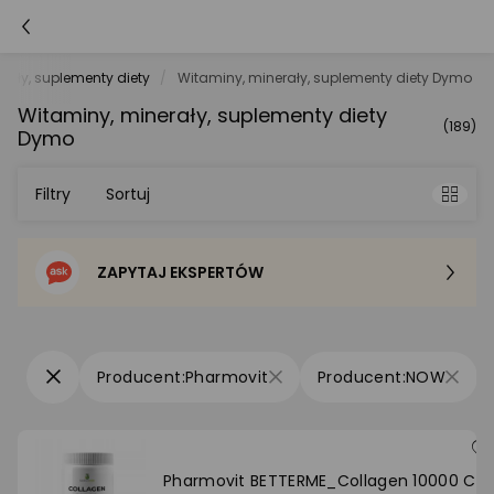
rały, suplementy diety
Witaminy, minerały, suplementy diety Dymo
Witaminy, minerały, suplementy diety
(189)
Dymo
Filtry
Sortuj
ZAPYTAJ EKSPERTÓW
Sortowanie domyślne
Cena - od najniższej
Pharmovit
NOW
Cena - od najwyższej
Po popularności
Pharmovit BETTERME_Collagen 10000 Car