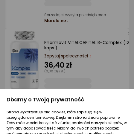
Sprzedaje i wysyła przedsiębiorca:
Morele.net
Pharmovit VITALCAPITAL B-Complex (120
kaps.)
Zapytaj społeczności
36,40 zł
(0,30 zł/szt.)
Sprzedaje i wysyła przedsiębiorca:
Dbamy o Twoją prywatność
MarBetLine
Strona wykorzystuje pliki cookies, które zapisują się w
przeglądarce internetowej. Dzięki nim strona działa poprawnie.
Żeby móc w pełni korzystać z funkcjonalności naszych sklepów, w
Pharmovit PHARMOVIT_Kofeina + Guaran
tym, aby dopasować treść reklam do Twoich potrzeb poprzez
suplement diety 60 kapsułek
profilowanie oraz w celach statystycznych i analitycznych,