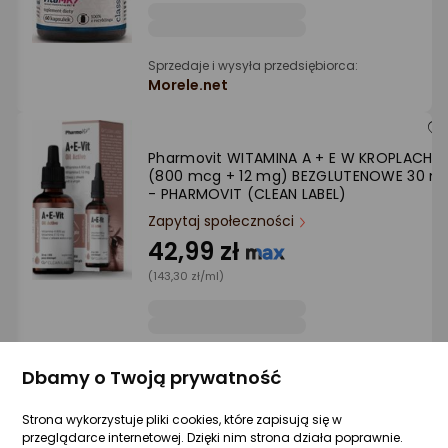
Sprzedaje i wysyła przedsiębiorca:
Morele.net
Pharmovit WITAMINA A + E W KROPLACH
(800 mcg + 12 mg) BEZGLUTENOWE 30 ml
- PHARMOVIT (CLEAN LABEL)
Zapytaj społeczności
42,99 zł
(143,30 zł/ml)
Sprzedaje i wysyła przedsiębiorca:
Dbamy o Twoją prywatność
Morele.net
Strona wykorzystuje pliki cookies, które zapisują się w
przeglądarce internetowej. Dzięki nim strona działa poprawnie.