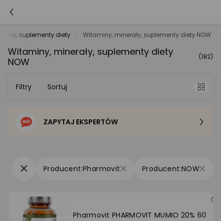
erały, suplementy diety
Witaminy, minerały, suplementy diety NOW
Witaminy, minerały, suplementy diety
(182)
NOW
Filtry
Sortuj
ZAPYTAJ EKSPERTÓW
Sortowanie domyślne
Cena - od najniższej
Pharmovit
NOW
Cena - od najwyższej
Po popularności
Pharmovit PHARMOVIT MUMIO 20% 60