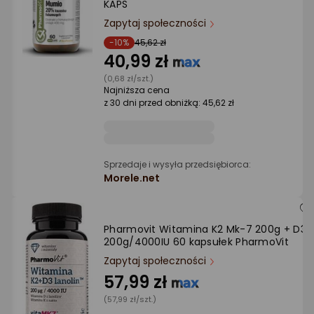
KAPS
Ocena: od najlepszej
Zapytaj społeczności
-10%
45,62 zł
40,99 zł
Po ilości komentarzy
(0,68 zł/szt.)
Najniższa cena
z 30 dni przed obniżką: 45,62 zł
Sprzedaje i wysyła przedsiębiorca:
Morele.net
Pharmovit Witamina K2 Mk-7 200g + D3
200g/4000IU 60 kapsułek PharmoVit
Zapytaj społeczności
57,99 zł
(57,99 zł/szt.)