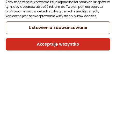
Pharmovit WITAMINA ADEK JUNIOR DLA
Żeby móc w pełni korzystać z funkcjonalności naszych sklepów, w
DZIECI W KROPLACH (300 mcg + 10 mcg 
tym, aby dopasować treść reklam do Twoich potrzeb poprzez
4 mg + 20 mcg) BEZGLUTENOWE 30 ml -
profilowanie oraz w celach statystycznych i analitycznych,
PHARMOVIT (CLEAN LABEL)
konieczne jest zaakceptowanie wszystkich plików cookies.
Zapytaj społeczności
Ustawienia zaawansowane
-9%
53,69 zł
48,99 zł
(163,30 zł/ml)
Akceptuję wszystko
Najniższa cena
z 30 dni przed obniżką: 53,69 zł
Sprzedaje i wysyła przedsiębiorca:
Morele.net
Pharmovit WITAMINA D3 W KROPLACH (10
mcg) BEZGLUTENOWA 30 ml - PHARMOVI
(CLEAN LABEL)
Zapytaj społeczności